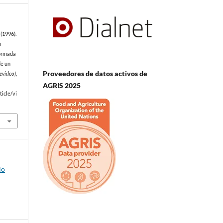
(1996).
n
formada
de un
Proveedores de datos activos de
evideo)
,
AGRIS 2025
icle/vi
io