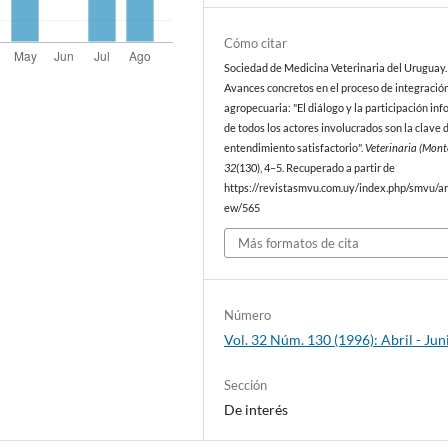
Cómo citar
Sociedad de Medicina Veterinaria del Uruguay. 
Avances concretos en el proceso de integració
agropecuaria: "El diálogo y la participación in
de todos los actores involucrados son la clave 
entendimiento satisfactorio".
Veterinaria (Mont
32
(130), 4–5. Recuperado a partir de
https://revistasmvu.com.uy/index.php/smvu/art
ew/565
Más formatos de cita
Número
Vol. 32 Núm. 130 (1996): Abril - Jun
Sección
De interés