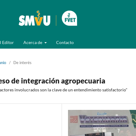
l Editor
Acerca de
Contacto
unio
/
De interés
eso de integración agropecuaria
 actores involucrados son la clave de un entendimiento satisfactorio"