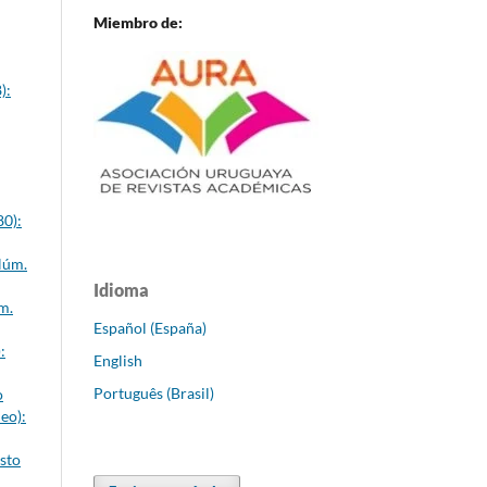
Miembro de:
):
80):
Núm.
Idioma
m.
Español (España)
:
English
Português (Brasil)
o
eo):
sto