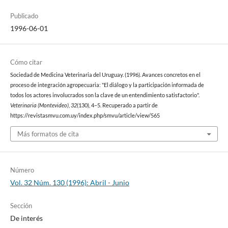
Publicado
1996-06-01
Cómo citar
Sociedad de Medicina Veterinaria del Uruguay. (1996). Avances concretos en el
proceso de integración agropecuaria: "El diálogo y la participación informada de
todos los actores involucrados son la clave de un entendimiento satisfactorio".
Veterinaria (Montevideo)
,
32
(130), 4–5. Recuperado a partir de
https://revistasmvu.com.uy/index.php/smvu/article/view/565
Más formatos de cita
Número
Vol. 32 Núm. 130 (1996): Abril - Junio
Sección
De interés