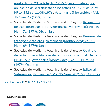
en el artículo 23 de la ley N° 12.997 y modificativas por
aplicación de lo dispuesto en los artículos 1° y 2° de la ley
N° 14.552 del 11/08/1976
,
Veterinaria (Montevideo): Vol.
15 Núm. 69 (1979): Junio
Sociedad de Medicina Veterinaria del Uruguay,
Resúmenes
de trabajos extranjeros
,
Veterinaria (Montevideo): Vol. 15
Núm. 71 (1979): Diciembre
Sociedad de Medicina Veterinaria del Uruguay,
Resumen de
trabajos extranjeros
,
Veterinaria (Montevideo): Vol. 15
Núm. 69 (1979): Junio
Sociedad de Medicina Veterinaria del Uruguay,
Contralor
de las técnicas artificiales de reproducción animal. Decreto
N° 311/79
,
Veterinaria (Montevideo): Vol. 15 Núm. 70
(1979): Octubre
Sociedad de Medicina Veterinaria del Uruguay,
Editorial
,
Veterinaria (Montevideo): Vol. 15 Núm. 70 (1979): Octubre
<<
<
4
5
6
7
8
9
10
11
12
13
>
>>
Seguinos en: