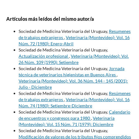
Artículos más leídos del mismo autor/a
Sociedad de Medicina Veterinaria del Uruguay,
Resumenes
de trabajos extranjeros
,
Veterinaria (Montevideo): Vol. 16
Núm. 72 (1980): Enero-Abril
Sociedad de Medicina Veterinaria del Uruguay,
Actualización profesional
,
Veterinaria (Montevideo): Vol.
26 Núm. 109 (1990): Setiembre
Sociedad de Medicina Veterinaria del Uruguay,
Jornada
técnica de veterinarios higienistas en Buenos Aires
,
Veterinaria (Montevideo): Vol. 36 Núm. 144 - 145 (2001):
Julio - Diciembre
Sociedad de Medicina Veterinaria del Uruguay,
Resúmenes
de trabajos extranjeros
,
Veterinaria (Montevideo): Vol. 16
Núm. 74 (1980): Setiembre-Diciembre
Sociedad de Medicina Veterinaria del Uruguay,
Calendario
de encuentros y congresos para 1980
,
Veterinaria
(Montevideo): Vol. 15 Núm. 71 (1979): Diciembre
Sociedad de Medicina Veterinaria del Uruguay,
Modificación de valores de los tributos fijos comprendidos