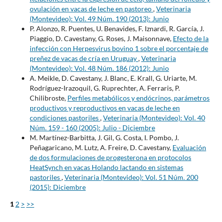
ovulación en vacas de leche en pastoreo
,
Veterinaria
(Montevideo): Vol. 49 Núm. 190 (2013): Junio
P. Alonzo, R. Puentes, U. Benavides, F. Iznardi, R. García, J.
Piaggio, D. Cavestany, G. Roses, J. Maisonnave,
Efecto de la
infección con Herpesvirus bovino 1 sobre el porcentaje de
preñez de vacas de cría en Uruguay
,
Veterinaria
(Montevideo): Vol. 48 Núm. 186 (2012): Junio
A. Meikle, D. Cavestany, J. Blanc, E. Krall, G. Uriarte, M.
Rodríguez-Irazoquil, G. Ruprechter, A. Ferraris, P.
Chilibroste,
Perfiles metabólicos y endócrinos, parámetros
productivos y reproductivos en vacas de leche en
condiciones pastoriles
,
Veterinaria (Montevideo): Vol. 40
Núm. 159 - 160 (2005): Julio - Diciembre
M. Martínez-Barbitta, J. Gil, G. Costa, I. Pombo, J.
Peñagaricano, M. Lutz, A. Freire, D. Cavestany,
Evaluación
de dos formulaciones de progesterona en protocolos
HeatSynch en vacas Holando lactando en sistemas
pastoriles
,
Veterinaria (Montevideo): Vol. 51 Núm. 200
(2015): Diciembre
1
2
>
>>