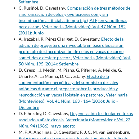
Setiembre
C. Rusiñol, D. Cavestany,
Comparación de tres métodos de
sincronización de celos y ovulaciones con y sin
inseminación artificial a tiempo fijo (IATF) en vaquillonas
para carne
,
Veterinaria (Montevideo): Vol. 47 Núm. 182
(2011): Junio
A. Irazábal, R. Pérez Clariget, D. Cavestany,
Efecto de la
adición de progesterona inyectable en base oleosa a un
protocolo de sincronización de celos en vacas de carne
sometidas a destete precoz
,
Veterinaria (Montevideo): Vol.
50 Núm. 195 (2014): Setiembre
D. Crespi , J. Medín, M. Piana, G. Piferrer, A. Meikle, G.
Uriarte, A. La Manna, D. Cavestany,
Efecto de la
suplementación energética y del suministro de sales
aniónicas durante el preparto sobre la producción y
reproducción en vacas Holstein en pastoreo
,
Veterinaria
(Montevideo): Vol. 41 Núm. 163 - 164 (2006): Julio -
Diciembre
D. Elhordoy, D. Cavestany,
Degeneración testicular en toros
asociado a aflatoxicosis
,
Veterinaria (Montevideo): Vol. 22
Núm. 94 (1986): mayo-agosto
M. F. A. Andringa, D. Cavestany, F. J. C. M. van Eerdenburg,
Relaciones entre la expresión de celo, tamaño del folículo y