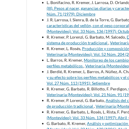
L. Bonifacino, R. Kremer, J. Larrosa, D. Orlando 
(III). Pesos al nacer, ganancias diarias y caract
Núm. 71 (1979): Diciembre
J. R. Larrosa, I. Sienra, B. de la Torre, G. Barba
características del vellón, con el peso corporal,
(Montevideo): Vol. 33 Núm. 136 (1997): Octub
R. Kremer, P. Lorenzi, G. Barbato, M. Salcedo,
D
sistema de producción tradicional
,
Veterinari
R. Kremer, L. Rosés,
Producción y composición 
Veterinaria (Montevideo): Vol. 52 Núm. 204 (
L. Barros, R. Kremer,
Monitoreo de los cambios
perfiles metabólicos
,
Veterinaria (Montevideo)
J. Berdié, R. Kremer, L. Barros, A. Núñez, A. C
y su efecto sobre los perfiles metabólicos y e
Vol. 27 Núm. 113 (1991): Setiembre
R. Kremer, G. Barbato, R. Billotto, F. Perdigon,
Veterinaria (Montevideo): Vol. 21 Núm. 91 (1
R. Kremer, P. Lorenzi, G. Barbato,
Análisis del 
de producción tradicional
,
Veterinaria (Monte
R. Kremer, G. Barbato, L. Rosés, L. Rista, F. Pe
(Montevideo): Vol. 33 Núm. 134 (1997): Abril 
G. Barbato, R. Kremer,
Análisis y optimizació