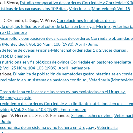
, I. Sienra,
Estudio comparativo de corderos Corriedale y Corriedale X Te
erísticas de las carcasas a los 109 días
,
Veterinaria (Montevideo): Vol. 15
to, D. Orlando, L. Duga, V. Pérez,
Correlaciones fenotípicas de las
 la piel, los folículos y el color de la lana en borregas Merino
,
Veterinari
re - Diciembre
esarrollo y composición de carcasas de corderos Corriedale obtenidas 
a (Montevideo): Vol. 26 Núm. 108 (1990): Abril - Junio
de leche de ovejas Frisona-Milchschaf ordeñadas 1 o 2 veces diarias
,
2016): Diciembre
 nutricionales y fisiológicos de ovinos Corriedale en pastoreo mediante
: Vol. 25 Núm. 104-105 (1989): Abril - setiembre
harlone,
Dinámica de población de nematodes gastrointestinales en corde
l crecimiento en un sistema de pastoreo continuo
,
Veterinaria (Montevideo
Grado de lana en la cara de las razas ovinas explotadas en el Uruguay
,
985): mayo-agosto
crecimiento de corderos Corriedale y su limitante nutricional en un siste
video): Vol. 25 Núm. 103 (1989): Enero - marzo
rdigón, V. Herrera, L. Sosa, G. Fernández,
Sistema lechero ovino
,
Veterinar
- Junio
n económica de un sistema ovino lechero en Uruguay
,
Veterinaria