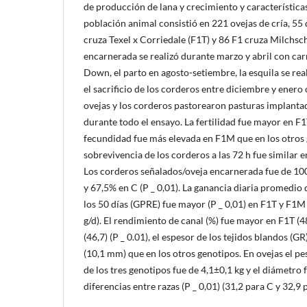
de producción de lana y crecimiento y característica
población animal consistió en 221 ovejas de cría, 55 
cruza Texel x Corriedale (F1T) y 86 F1 cruza Milchsc
encarnerada se realizó durante marzo y abril con ca
Down, el parto en agosto-setiembre, la esquila se rea
el sacrificio de los corderos entre diciembre y enero
ovejas y los corderos pastorearon pasturas implantad
durante todo el ensayo. La fertilidad fue mayor en F1T
fecundidad fue más elevada en F1M que en los otros g
sobrevivencia de los corderos a las 72 h fue similar 
Los corderos señalados/oveja encarnerada fue de 1
y 67,5% en C (P _ 0,01). La ganancia diaria promedio
los 50 días (GPRE) fue mayor (P _ 0,01) en F1T y F1M 
g/d). El rendimiento de canal (%) fue mayor en F1T (4
(46,7) (P _ 0.01), el espesor de los tejidos blandos (
(10,1 mm) que en los otros genotipos. En ovejas el p
de los tres genotipos fue de 4,1±0,1 kg y el diámetro
diferencias entre razas (P _ 0,01) (31,2 para C y 32,9 