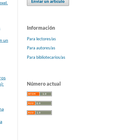
Enviar un artículo
xel.
Información
a
Para lectores/as
en un
Para autores/as
Para bibliotecarios/as
ros
Número actual
):
ma
ia