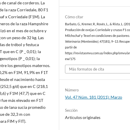
s de canal de corderos. La
de la raza Corriedale, 80 F1
haf x Corriedale (F1M). La
Cómo citar
rneros de la raza Hampshire
Barbato, G., Kremer, R., Rosés, L., & Rista, L. (201
lizó en el mes de octubre y
Producción de ovejas Corriedale y cruzas F1 c
Milchschaf y Texel en condiciones de pastoreo.
 con un peso de 32 kg. Las
Veterinaria (Montevideo)
,
47
(181), 9–13. Recupe
as de trébol y festuca
partir de
 que en C (P _ 0,01); la
https://revistasmvu.com.uy/index.php/smvu/art
enotipos (P _ 0,01); la
ew/175
entre los genotipos maternos.
Más formatos de cita
00,2% en F1M, 91,9% en F1T
 desde el nacimiento hasta
(252,5 g/d) que en C (218,1
Número
8,6) y F1M (47,7) que en C
Vol. 47 Núm. 181 (2011): Marzo
GR) fue más elevado en F1T
eso de lana sucia promedio
Sección
 fue de 32,3 m con
Artículos originales
para FIM y FIT).