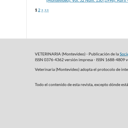
(Montevideo): Vol. 32 Núm. 130 (1996): Abril 
1
2
>
>>
VETERINARIA (Montevideo) - Publicación de la
Soci
ISSN 0376-4362 versión impresa - ISSN 1688-4809 ve
Veterinaria (Montevideo) adopta el protocolo de i
Todo el contenido de esta revista, excepto dónde está