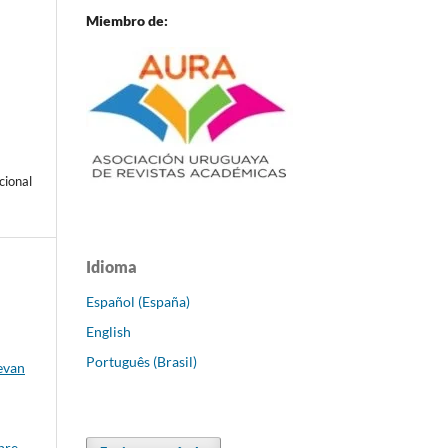
Miembro de:
cional
Idioma
Español (España)
English
Português (Brasil)
evan
bre-