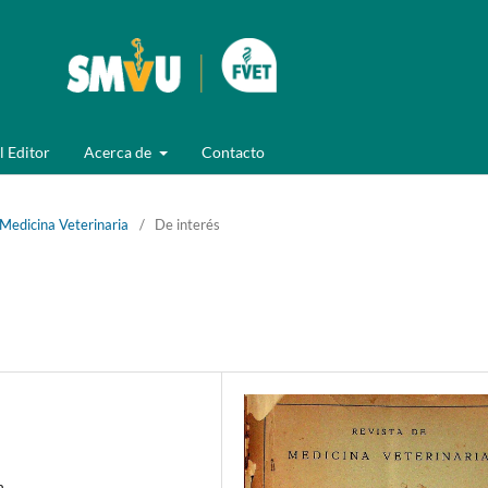
l Editor
Acerca de
Contacto
 Medicina Veterinaria
/
De interés
n