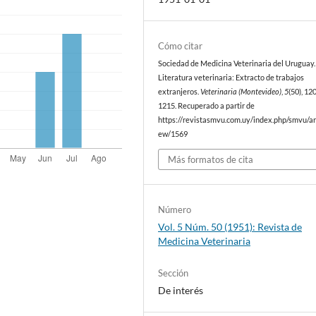
Cómo citar
Sociedad de Medicina Veterinaria del Uruguay. 
Literatura veterinaria: Extracto de trabajos
extranjeros.
Veterinaria (Montevideo)
,
5
(50), 12
1215. Recuperado a partir de
https://revistasmvu.com.uy/index.php/smvu/art
ew/1569
Más formatos de cita
Número
Vol. 5 Núm. 50 (1951): Revista de
Medicina Veterinaria
Sección
De interés