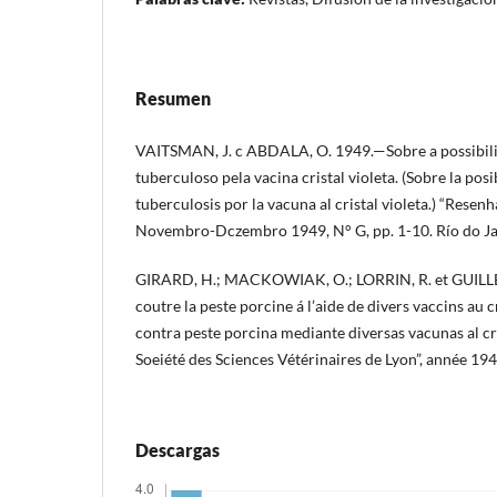
Resumen
VAITSMAN, J. c ABDALA, O. 1949.—Sobre a possibili
tuberculoso pela vacina cristal violeta. (Sobre la posi
tuberculosis por la vacuna al cristal violeta.) “Resenha 
Novembro-Dczembro 1949, N° G, pp. 1-10. Río do Jan
GIRARD, H.; MACKOWIAK, O.; LORRIN, R. et GUILLE
coutre la peste porcine á l’aide de divers vaccins au c
contra peste porcina mediante diversas vacunas al cris
Soeiété des Sciences Vétérinaires de Lyon”, année 194
Descargas