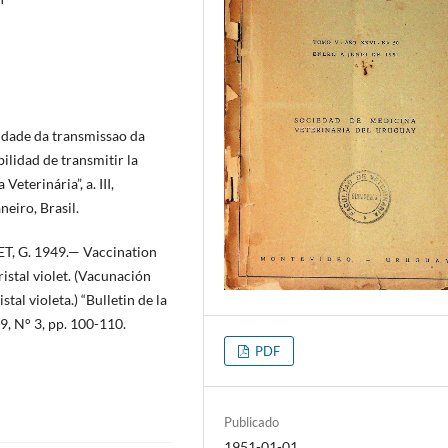
dade da transmissao da
bilidad de transmitir la
Veterinária”, a. III,
eiro, Brasil.
T, G. 1949.— Vaccination
ristal violet. (Vacunación
tal violeta.) “Bulletin de la
9, N° 3, pp. 100-110.
PDF
Publicado
1951-01-01