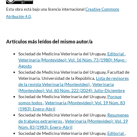
Esta obra está bajo una licencia internacional
Creative Commons
Atribución 4.0
.
Artículos más leídos del mismo autor/a
Sociedad de Medicina Veterinaria del Uruguay,
Editorial
,
Veterinaria (Montevideo): Vol. 16 Núm. 73 (1980): Mayo -
Agosto
Sociedad de Medicina Veterinaria del Uruguay, Facultad de
Veterinaria. Universidad de la República,
Lista de revisores
de la revista Veterinaria (Montevideo)
,
Veterinaria
(Montevideo): Vol. 60 Núm. 222 (2024): Julio-Diciembre
Sociedad de Medicina Veterinaria del Uruguay,
Porque
somos todos
,
Veterinaria (Montevideo): Vol. 19 Núm. 83
(1983): Enero-Abril
Sociedad de Medicina Veterinaria del Uruguay,
Resumenes
de trabajos extranjeros
,
Veterinaria (Montevideo): Vol. 19
Núm. 83 (1983): Enero-Abril
Sociedad de Medicina Veterinaria del Uruguay,
Editorial
,