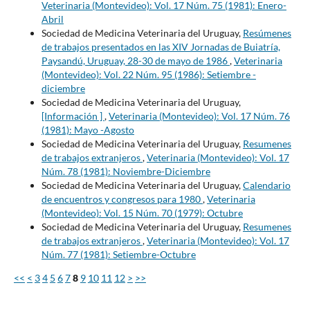
Veterinaria (Montevideo): Vol. 17 Núm. 75 (1981): Enero-
Abril
Sociedad de Medicina Veterinaria del Uruguay,
Resúmenes
de trabajos presentados en las XIV Jornadas de Buiatría,
Paysandú, Uruguay, 28-30 de mayo de 1986
,
Veterinaria
(Montevideo): Vol. 22 Núm. 95 (1986): Setiembre -
diciembre
Sociedad de Medicina Veterinaria del Uruguay,
[Información ]
,
Veterinaria (Montevideo): Vol. 17 Núm. 76
(1981): Mayo -Agosto
Sociedad de Medicina Veterinaria del Uruguay,
Resumenes
de trabajos extranjeros
,
Veterinaria (Montevideo): Vol. 17
Núm. 78 (1981): Noviembre-Diciembre
Sociedad de Medicina Veterinaria del Uruguay,
Calendario
de encuentros y congresos para 1980
,
Veterinaria
(Montevideo): Vol. 15 Núm. 70 (1979): Octubre
Sociedad de Medicina Veterinaria del Uruguay,
Resumenes
de trabajos extranjeros
,
Veterinaria (Montevideo): Vol. 17
Núm. 77 (1981): Setiembre-Octubre
<<
<
3
4
5
6
7
8
9
10
11
12
>
>>