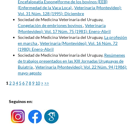
Encefalopatía Espongiforme de los bovinos (EEB)
(Enfermedad de la Vaca Loca)
,
Veterinaria (Montevideo):
Vol. 31 Núm. 128 (1995): Diciembre
Sociedad de Medicina Veterinaria del Uruguay,
Congelación de embriones bovinos
,
Veterinaria
(Montevideo): Vol. 17 Núm. 75 (1981): Enero-Abril
Sociedad de Medicina Veterinaria del Uruguay,
La profesión
en marcha
,
Veterinaria (Montevideo): Vol. 16 Núm. 72
(1980): Enero-Abril
Sociedad de Medicina Veterinaria del Uruguay,
Resúmenes
de trabajos presentados en las XIII Jornadas Uruguayas de
Buiatría
,
Veterinaria (Montevideo): Vol. 22 Núm. 94 (1986):
mayo-agosto
1
2
3
4
5
6
7
8
9
10
>
>>
Seguinos en: