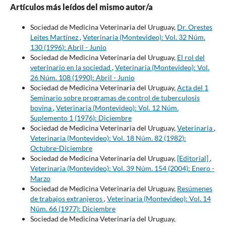
Artículos más leídos del mismo autor/a
Sociedad de Medicina Veterinaria del Uruguay,
Dr. Orestes
Leites Martínez
,
Veterinaria (Montevideo): Vol. 32 Núm.
130 (1996): Abril - Junio
Sociedad de Medicina Veterinaria del Uruguay,
El rol del
veterinario en la sociedad
,
Veterinaria (Montevideo): Vol.
26 Núm. 108 (1990): Abril - Junio
Sociedad de Medicina Veterinaria del Uruguay,
Acta del 1
Seminario sobre programas de control de tuberculosis
bovina
,
Veterinaria (Montevideo): Vol. 12 Núm.
Suplemento 1 (1976): Diciembre
Sociedad de Medicina Veterinaria del Uruguay,
Veterinaria
,
Veterinaria (Montevideo): Vol. 18 Núm. 82 (1982):
Octubre-Diciembre
Sociedad de Medicina Veterinaria del Uruguay,
[Editorial]
,
Veterinaria (Montevideo): Vol. 39 Núm. 154 (2004): Enero -
Marzo
Sociedad de Medicina Veterinaria del Uruguay,
Resúmenes
de trabajos extranjeros
,
Veterinaria (Montevideo): Vol. 14
Núm. 66 (1977): Diciembre
Sociedad de Medicina Veterinaria del Uruguay,