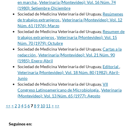
en marcha
,
Veterinaria (Montevideo): Vol. 16 Núm. 74
(1980): Setiembre-Diciembre
Sociedad de Medicina Veterinaria del Uruguay,
Resúmenes
de trabajos extranjeros
,
Veterinaria (Montevideo): Vol. 12
Núm. 61 (1976): Marzo
Sociedad de Medicina Veterinaria del Uruguay,
Resumen de
trabajos extranjeros
,
Veterinaria (Montevideo): Vol. 15
Núm. 70 (1979): Octubre
Sociedad de Medicina Veterinaria del Uruguay,
Cartas a la
redacción
,
Veterinaria (Montevideo): Vol. 21 Núm. 90
(1985): Enero-Abril
Sociedad de Medicina Veterinaria del Uruguay,
Editorial
,
Veterinaria (Montevideo): Vol. 18 Núm. 80 (1982): Abril-
Junio
Sociedad de Medicina Veterinaria del Uruguay,
VII
Congreso Latinoamericano de Microbiología
,
Veterinaria
(Montevideo): Vol. 13 Núm. 65 (1977): Agosto
<<
<
2
3
4
5
6
7
8
9
10
11
>
>>
Seguinos en: