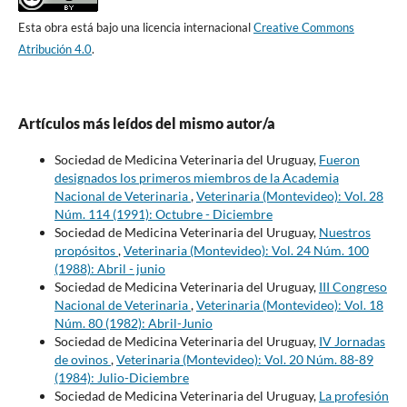
Esta obra está bajo una licencia internacional
Creative Commons
Atribución 4.0
.
Artículos más leídos del mismo autor/a
Sociedad de Medicina Veterinaria del Uruguay,
Fueron
designados los primeros miembros de la Academia
Nacional de Veterinaria
,
Veterinaria (Montevideo): Vol. 28
Núm. 114 (1991): Octubre - Diciembre
Sociedad de Medicina Veterinaria del Uruguay,
Nuestros
propósitos
,
Veterinaria (Montevideo): Vol. 24 Núm. 100
(1988): Abril - junio
Sociedad de Medicina Veterinaria del Uruguay,
III Congreso
Nacional de Veterinaria
,
Veterinaria (Montevideo): Vol. 18
Núm. 80 (1982): Abril-Junio
Sociedad de Medicina Veterinaria del Uruguay,
IV Jornadas
de ovinos
,
Veterinaria (Montevideo): Vol. 20 Núm. 88-89
(1984): Julio-Diciembre
Sociedad de Medicina Veterinaria del Uruguay,
La profesión