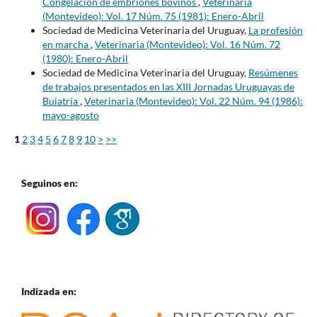
Congelación de embriones bovinos
,
Veterinaria
(Montevideo): Vol. 17 Núm. 75 (1981): Enero-Abril
Sociedad de Medicina Veterinaria del Uruguay,
La profesión
en marcha
,
Veterinaria (Montevideo): Vol. 16 Núm. 72
(1980): Enero-Abril
Sociedad de Medicina Veterinaria del Uruguay,
Resúmenes
de trabajos presentados en las XIII Jornadas Uruguayas de
Buiatría
,
Veterinaria (Montevideo): Vol. 22 Núm. 94 (1986):
mayo-agosto
1
2
3
4
5
6
7
8
9
10
>
>>
Seguinos en:
Indizada en: