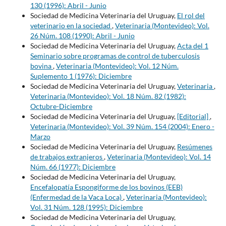
130 (1996): Abril - Junio
Sociedad de Medicina Veterinaria del Uruguay,
El rol del
veterinario en la sociedad
,
Veterinaria (Montevideo): Vol.
26 Núm. 108 (1990): Abril - Junio
Sociedad de Medicina Veterinaria del Uruguay,
Acta del 1
Seminario sobre programas de control de tuberculosis
bovina
,
Veterinaria (Montevideo): Vol. 12 Núm.
Suplemento 1 (1976): Diciembre
Sociedad de Medicina Veterinaria del Uruguay,
Veterinaria
,
Veterinaria (Montevideo): Vol. 18 Núm. 82 (1982):
Octubre-Diciembre
Sociedad de Medicina Veterinaria del Uruguay,
[Editorial]
,
Veterinaria (Montevideo): Vol. 39 Núm. 154 (2004): Enero -
Marzo
Sociedad de Medicina Veterinaria del Uruguay,
Resúmenes
de trabajos extranjeros
,
Veterinaria (Montevideo): Vol. 14
Núm. 66 (1977): Diciembre
Sociedad de Medicina Veterinaria del Uruguay,
Encefalopatía Espongiforme de los bovinos (EEB)
(Enfermedad de la Vaca Loca)
,
Veterinaria (Montevideo):
Vol. 31 Núm. 128 (1995): Diciembre
Sociedad de Medicina Veterinaria del Uruguay,