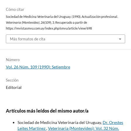
Cómo citar
Sociedad de Medicina Veterinaria del Uruguay. (1990). Actualización profesional.
Veterinaria (Montevideo)
,
26
(109), 3. Recuperado a partir de
https://revistasmvu.com.uy/index.php/smvu/article/view/698
Más formatos de cita
Número
Vol. 26 Núm. 109 (1990): Setiembre
Sección
Editorial
Artículos más leídos del mismo autor/a
Sociedad de Medicina Veterinaria del Uruguay,
Dr. Orestes
Leites Martínez
,
Veterinaria (Montevideo): Vol. 32 Núm.