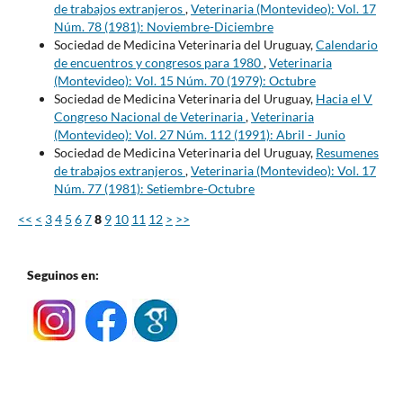
de trabajos extranjeros
,
Veterinaria (Montevideo): Vol. 17
Núm. 78 (1981): Noviembre-Diciembre
Sociedad de Medicina Veterinaria del Uruguay,
Calendario
de encuentros y congresos para 1980
,
Veterinaria
(Montevideo): Vol. 15 Núm. 70 (1979): Octubre
Sociedad de Medicina Veterinaria del Uruguay,
Hacia el V
Congreso Nacional de Veterinaria
,
Veterinaria
(Montevideo): Vol. 27 Núm. 112 (1991): Abril - Junio
Sociedad de Medicina Veterinaria del Uruguay,
Resumenes
de trabajos extranjeros
,
Veterinaria (Montevideo): Vol. 17
Núm. 77 (1981): Setiembre-Octubre
<<
<
3
4
5
6
7
8
9
10
11
12
>
>>
Seguinos en: