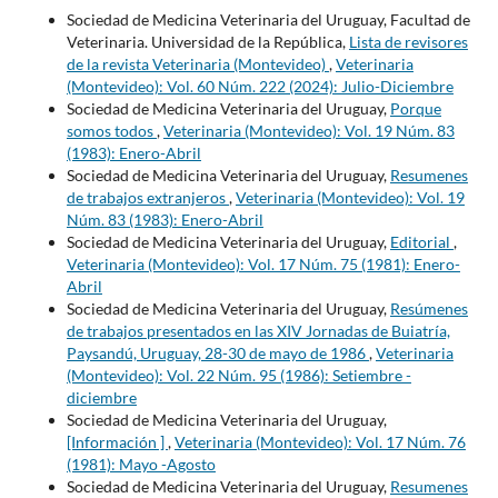
Sociedad de Medicina Veterinaria del Uruguay, Facultad de
Veterinaria. Universidad de la República,
Lista de revisores
de la revista Veterinaria (Montevideo)
,
Veterinaria
(Montevideo): Vol. 60 Núm. 222 (2024): Julio-Diciembre
Sociedad de Medicina Veterinaria del Uruguay,
Porque
somos todos
,
Veterinaria (Montevideo): Vol. 19 Núm. 83
(1983): Enero-Abril
Sociedad de Medicina Veterinaria del Uruguay,
Resumenes
de trabajos extranjeros
,
Veterinaria (Montevideo): Vol. 19
Núm. 83 (1983): Enero-Abril
Sociedad de Medicina Veterinaria del Uruguay,
Editorial
,
Veterinaria (Montevideo): Vol. 17 Núm. 75 (1981): Enero-
Abril
Sociedad de Medicina Veterinaria del Uruguay,
Resúmenes
de trabajos presentados en las XIV Jornadas de Buiatría,
Paysandú, Uruguay, 28-30 de mayo de 1986
,
Veterinaria
(Montevideo): Vol. 22 Núm. 95 (1986): Setiembre -
diciembre
Sociedad de Medicina Veterinaria del Uruguay,
[Información ]
,
Veterinaria (Montevideo): Vol. 17 Núm. 76
(1981): Mayo -Agosto
Sociedad de Medicina Veterinaria del Uruguay,
Resumenes