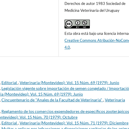
Derechos de autor 1983 Sociedad de
Medicina Veterinaria del Uruguay
Esta obra está bajo una licencia interna
Creative Commons Atribución-NoCome
4.0
.
,
Editorial
,
Veterinaria (Montevideo): Vol. 15 Núm. 69 (1979): Junio
,
Legislación vigente sobre importación de semen congelado / Importaci
ia (Montevideo): Vol. 15 Núm. 69 (1979): Junio
,
Cincuentenario de "Anales de la Facultad de Veterinaria"
,
Veterinaria
,
Reglamento de los comercios expendedores de específicos zooterápicos
ontevideo): Vol. 15 Núm. 70 (1979): Octubre
,
Editorial
,
Veterinaria (Montevideo): Vol. 15 Núm. 71 (1979): Diciembre
,
Multas a aplicar por infracciones a disposiciones sanitarias de los anim