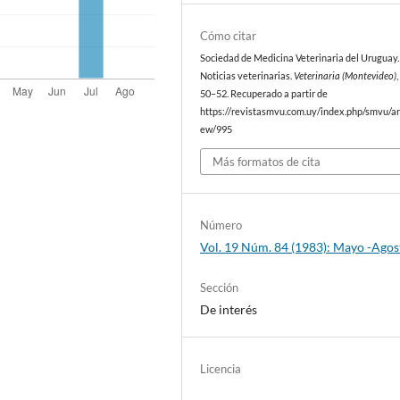
Cómo citar
Sociedad de Medicina Veterinaria del Uruguay. 
Noticias veterinarias.
Veterinaria (Montevideo)
50–52. Recuperado a partir de
https://revistasmvu.com.uy/index.php/smvu/art
ew/995
Más formatos de cita
Número
Vol. 19 Núm. 84 (1983): Mayo -Agos
Sección
De interés
Licencia