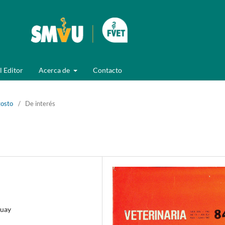
l Editor
Acerca de
Contacto
gosto
/
De interés
guay