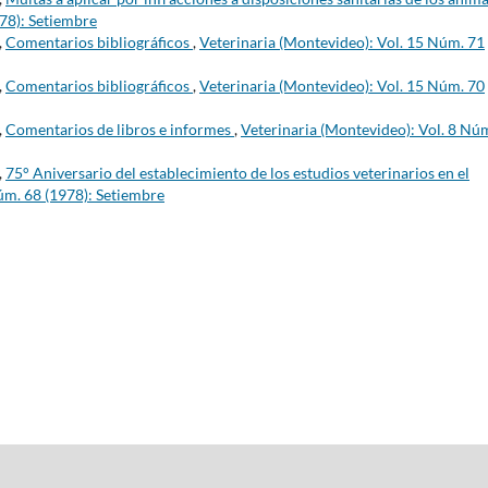
978): Setiembre
,
Comentarios bibliográficos
,
Veterinaria (Montevideo): Vol. 15 Núm. 71
,
Comentarios bibliográficos
,
Veterinaria (Montevideo): Vol. 15 Núm. 70
,
Comentarios de libros e informes
,
Veterinaria (Montevideo): Vol. 8 Nú
,
75° Aniversario del establecimiento de los estudios veterinarios en el
úm. 68 (1978): Setiembre