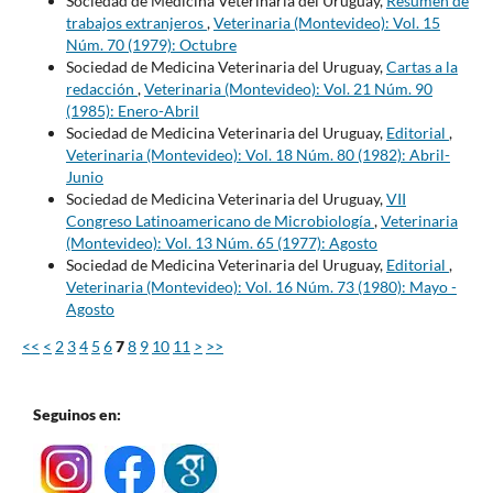
Sociedad de Medicina Veterinaria del Uruguay,
Resumen de
trabajos extranjeros
,
Veterinaria (Montevideo): Vol. 15
Núm. 70 (1979): Octubre
Sociedad de Medicina Veterinaria del Uruguay,
Cartas a la
redacción
,
Veterinaria (Montevideo): Vol. 21 Núm. 90
(1985): Enero-Abril
Sociedad de Medicina Veterinaria del Uruguay,
Editorial
,
Veterinaria (Montevideo): Vol. 18 Núm. 80 (1982): Abril-
Junio
Sociedad de Medicina Veterinaria del Uruguay,
VII
Congreso Latinoamericano de Microbiología
,
Veterinaria
(Montevideo): Vol. 13 Núm. 65 (1977): Agosto
Sociedad de Medicina Veterinaria del Uruguay,
Editorial
,
Veterinaria (Montevideo): Vol. 16 Núm. 73 (1980): Mayo -
Agosto
<<
<
2
3
4
5
6
7
8
9
10
11
>
>>
Seguinos en: