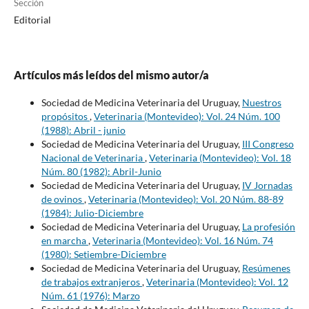
Sección
Editorial
Artículos más leídos del mismo autor/a
Sociedad de Medicina Veterinaria del Uruguay,
Nuestros
propósitos
,
Veterinaria (Montevideo): Vol. 24 Núm. 100
(1988): Abril - junio
Sociedad de Medicina Veterinaria del Uruguay,
III Congreso
Nacional de Veterinaria
,
Veterinaria (Montevideo): Vol. 18
Núm. 80 (1982): Abril-Junio
Sociedad de Medicina Veterinaria del Uruguay,
IV Jornadas
de ovinos
,
Veterinaria (Montevideo): Vol. 20 Núm. 88-89
(1984): Julio-Diciembre
Sociedad de Medicina Veterinaria del Uruguay,
La profesión
en marcha
,
Veterinaria (Montevideo): Vol. 16 Núm. 74
(1980): Setiembre-Diciembre
Sociedad de Medicina Veterinaria del Uruguay,
Resúmenes
de trabajos extranjeros
,
Veterinaria (Montevideo): Vol. 12
Núm. 61 (1976): Marzo