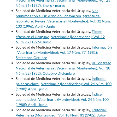
Nacional de Veterinaria
,
Veterinaria (Montevideo): Vol. 23
Núm. 96 (1987): Enero - marzo
Sociedad de Medicina Veterinaria del Uruguay,
Nos
reunimos con el Dr. Arnoldo Echavarren, gerente del
laboratorio Revan
,
Veterinaria (Montevideo): Vol. 32 Núm.
130 (1996): Abril - Junio
Sociedad de Medicina Veterinaria del Uruguay,
Fiebre
aftosa en el Uruguay
,
Veterinaria (Montevideo): Vol. 12
Núm. 62 (1976): Junio
Sociedad de Medicina Veterinaria del Uruguay,
Información
,
Veterinaria (Montevideo): Vol. 17 Núm. 77 (1981):
Setiembre-Octubre
Sociedad de Medicina Veterinaria del Uruguay,
III Congreso
Nacional de Veterinaria
,
Veterinaria (Montevideo): Vol. 18
Núm. 82 (1982): Octubre-Diciembre
Sociedad de Medicina Veterinaria del Uruguay,
Índice de
palabras clave
,
Veterinaria (Montevideo): Vol. 24 Núm. 100
(1988): Abril - junio
Sociedad de Medicina Veterinaria del Uruguay,
Índice
acumulativo
,
Veterinaria (Montevideo): Vol. 24 Núm. 100
(1988): Abril - junio
Sociedad de Medicina Veterinaria del Uruguay,
Editorial
,
Veterinaria (Montevideo): Vol. 18 Núm. 81 (1982): Julio-