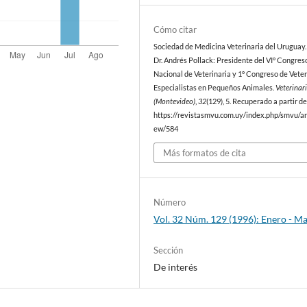
Cómo citar
Sociedad de Medicina Veterinaria del Uruguay. 
Dr. Andrés Pollack: Presidente del VIº Congres
Nacional de Veterinaria y 1º Congreso de Veter
Especialistas en Pequeños Animales.
Veterinar
(Montevideo)
,
32
(129), 5. Recuperado a partir d
https://revistasmvu.com.uy/index.php/smvu/art
ew/584
Más formatos de cita
Número
Vol. 32 Núm. 129 (1996): Enero - M
Sección
De interés