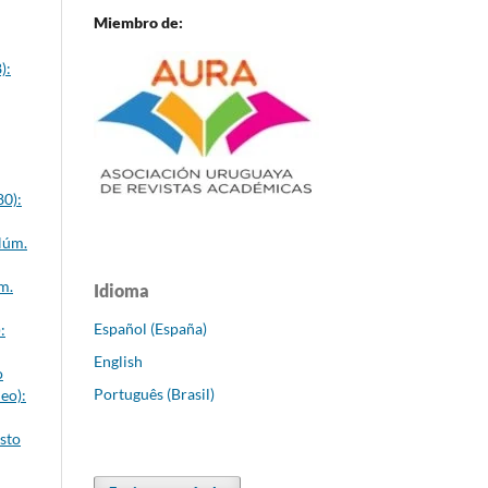
Miembro de:
):
80):
Núm.
m.
Idioma
Español (España)
:
English
o
Português (Brasil)
eo):
sto