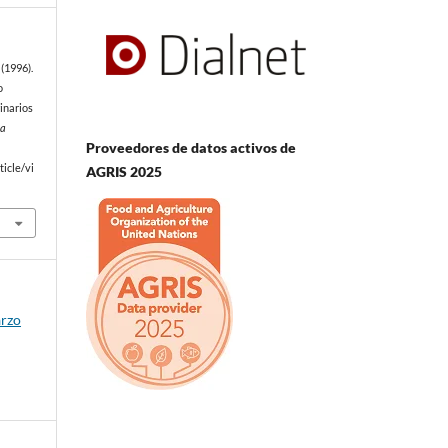
(1996).
o
inarios
ia
Proveedores de datos activos de
e
icle/vi
AGRIS 2025
arzo