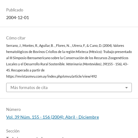
Publicado
2004-12-01
Cómo citar
Serrano, J., Montes, R., Aguilar, B. ., Flores, N. ., Utrera, F., & Cano, D. (2004). Valores
hematológicos de Bovinos Criollos de la región Mixteca (México): Trabajo presentado
al III Simposio Iberoamericano sobre la Conservación de los Recursos Zoogenéticos
Locales y el Desarrollo Rural Sostenible.
Veterinaria (Montevideo)
,
39
(155 - 156), 43–
45. Recuperado a partir de
https://revistasmvu.com.uy/index.php/smvu/article/view/492
Más formatos de cita
Número
Vol. 39 Núm. 155 - 156 (2004): Abril - Diciembre
Sección