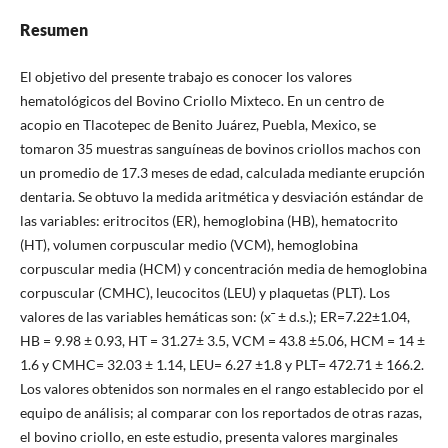
Resumen
El objetivo del presente trabajo es conocer los valores
hematológicos del Bovino Criollo Mixteco. En un centro de
acopio en Tlacotepec de Benito Juárez, Puebla, Mexico, se
tomaron 35 muestras sanguíneas de bovinos criollos machos con
un promedio de 17.3 meses de edad, calculada mediante erupción
dentaria. Se obtuvo la medida aritmética y desviación estándar de
las variables: eritrocitos (ER), hemoglobina (HB), hematocrito
(HT), volumen corpuscular medio (VCM), hemoglobina
corpuscular media (HCM) y concentración media de hemoglobina
corpuscular (CMHC), leucocitos (LEU) y plaquetas (PLT). Los
valores de las variables hemáticas son: (x¯ ± d.s.); ER=7.22±1.04,
HB = 9.98 ± 0.93, HT = 31.27± 3.5, VCM = 43.8 ±5.06, HCM = 14 ±
1.6 y CMHC= 32.03 ± 1.14, LEU= 6.27 ±1.8 y PLT= 472.71 ± 166.2.
Los valores obtenidos son normales en el rango establecido por el
equipo de análisis; al comparar con los reportados de otras razas,
el bovino criollo, en este estudio, presenta valores marginales