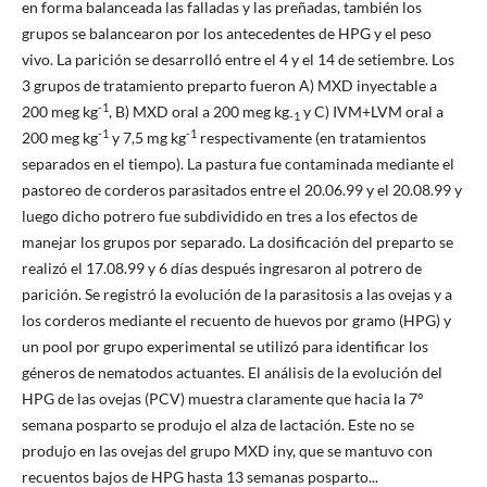
en forma balanceada las falladas y las preñadas, también los
grupos se balancearon por los antecedentes de HPG y el peso
vivo. La parición se desarrolló entre el 4 y el 14 de setiembre. Los
3 grupos de tratamiento preparto fueron A) MXD inyectable a
-1
200 meg kg
, B) MXD oral a 200 meg kg
y C) IVM+LVM oral a
-1
-1
-1
200 meg kg
y 7,5 mg kg
respectivamente (en tratamientos
separados en el tiempo). La pastura fue contaminada mediante el
pastoreo de corderos parasitados entre el 20.06.99 y el 20.08.99 y
luego dicho potrero fue subdividido en tres a los efectos de
manejar los grupos por separado. La dosificación del preparto se
realizó el 17.08.99 y 6 días después ingresaron al potrero de
parición. Se registró la evolución de la parasitosis a las ovejas y a
los corderos mediante el recuento de huevos por gramo (HPG) y
un pool por grupo experimental se utilizó para identificar los
géneros de nematodos actuantes. El análisis de la evolución del
HPG de las ovejas (PCV) muestra claramente que hacia la 7º
semana posparto se produjo el alza de lactación. Este no se
produjo en las ovejas del grupo MXD iny, que se mantuvo con
recuentos bajos de HPG hasta 13 semanas posparto...