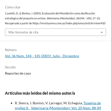
Cómo citar
Castells, D., & Bonino, J. (2001). Evaluación del Moxidectin como dosificación
estratégica del preparto en ovinos.
Veterinaria (Montevideo)
,
36
(144 - 145), 17–22.
Recuperado a partir de https://revistasmvu.com.uy/index.php/smvu/article/view/420
Más formatos de cita
Número
Vol. 36 Núm. 144 - 145 (2001): Julio - Diciembre
Sección
Reportes de caso
Artículos más leídos del mismo autor/a
R. Sienra, J. Bonino, V. Larregui, M. Echeguia,
Toxemia de
preñez II.
,
Veterinaria (Montevideo): Vol. 20 Núm. 88-89