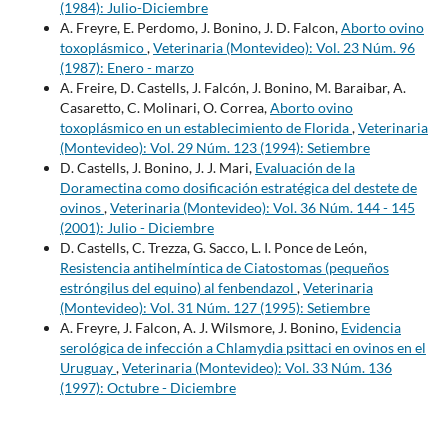
(1984): Julio-Diciembre
A. Freyre, E. Perdomo, J. Bonino, J. D. Falcon,
Aborto ovino
toxoplásmico
,
Veterinaria (Montevideo): Vol. 23 Núm. 96
(1987): Enero - marzo
A. Freire, D. Castells, J. Falcón, J. Bonino, M. Baraibar, A.
Casaretto, C. Molinari, O. Correa,
Aborto ovino
toxoplásmico en un establecimiento de Florida
,
Veterinaria
(Montevideo): Vol. 29 Núm. 123 (1994): Setiembre
D. Castells, J. Bonino, J. J. Mari,
Evaluación de la
Doramectina como dosificación estratégica del destete de
ovinos
,
Veterinaria (Montevideo): Vol. 36 Núm. 144 - 145
(2001): Julio - Diciembre
D. Castells, C. Trezza, G. Sacco, L. I. Ponce de León,
Resistencia antihelmíntica de Ciatostomas (pequeños
estróngilus del equino) al fenbendazol
,
Veterinaria
(Montevideo): Vol. 31 Núm. 127 (1995): Setiembre
A. Freyre, J. Falcon, A. J. Wilsmore, J. Bonino,
Evidencia
serológica de infección a Chlamydia psittaci en ovinos en el
Uruguay
,
Veterinaria (Montevideo): Vol. 33 Núm. 136
(1997): Octubre - Diciembre