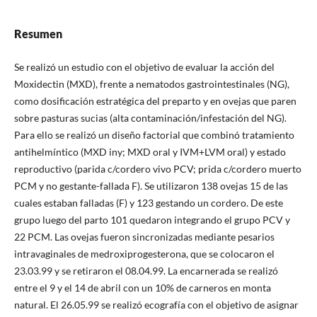
Resumen
Se realizó un estudio con el objetivo de evaluar la acción del
Moxidectin (MXD), frente a nematodos gastrointestinales (NG),
como dosificación estratégica del preparto y en ovejas que paren
sobre pasturas sucias (alta contaminación/infestación del NG).
Para ello se realizó un diseño factorial que combinó tratamiento
antihelmíntico (MXD iny; MXD oral y IVM+LVM oral) y estado
reproductivo (parida c/cordero vivo PCV; prida c/cordero muerto
PCM y no gestante-fallada F). Se utilizaron 138 ovejas 15 de las
cuales estaban falladas (F) y 123 gestando un cordero. De este
grupo luego del parto 101 quedaron integrando el grupo PCV y
22 PCM. Las ovejas fueron sincronizadas mediante pesarios
intravaginales de medroxiprogesterona, que se colocaron el
23.03.99 y se retiraron el 08.04.99. La encarnerada se realizó
entre el 9 y el 14 de abril con un 10% de carneros en monta
natural. El 26.05.99 se realizó ecografía con el objetivo de asignar