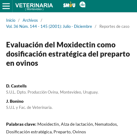
Inicio
/
Archivos
/
Vol. 36 Núm. 144 - 145 (2001): Julio - Diciembre
/
Reportes de caso
Evaluación del Moxidectin como
dosificación estratégica del preparto
en ovinos
D. Castells
S.U.L. Dpto. Producción Ovina, Montevideo, Uruguay.
J. Bonino
S.U.L y Fac. de Veterinaria.
Palabras clave:
Moxidectin, Alza de lactación, Nematodos,
Dosificación estratégica, Preparto, Ovinos