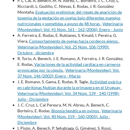
P. L. Cal, A. Benech, M. N. Abreu, C. Borteiro, J. C. Cruz, L.
Ricciardi, L. Godiño, C. Nievas, E. Rodas, J. R. González
Montaña,
Evaluación preliminar del riesgo de aparición de
toxemia de la gestación en ovejas bajo diferentes manejos
nutricionales y sometidas a ayuno de 48 horas
,
Veterinaria
(Montevideo): Vol. 41 Núm. 161 - 162 (2006): Enero - Junio
A. Ferreira, E. Rodas, E. Rubianes, S. Kmaid, I. Pereira, G.
Viera,
Comportamiento de ovejas hacia corderos ajenos
,
Veterinaria (Montevideo): Vol. 25 Núm. 106 (1990):
Octubre - diciembre
R. Torio, A. Benech, J. E. Romano, A. Ferreira, J. R. González,
E. Rodas,
Variaciones de la actividad cardíaca en carneros
provocadas por la cópula
,
Veterinaria (Montevideo): Vol.
37 Núm. 146 (2002): Enero - Marzo
J. E. Romano, S. Gama, E. Rodas, R. Tagle,
Actividad ovárica
en cabritonas Nubian durante la primavera en el Uruguay
,
Veterinaria (Montevideo): Vol. 34 Núm. 139 - 140 (1998):
Julio - Diciembre
J. C. Cruz, L. Cal Pereyra, M. N. Abreu, A. Benech, C.
Borteiro, E. Rodas,
Biopsia hepática en ovinos
,
Veterinaria
(Montevideo): Vol. 40 Núm. 159 - 160 (2005): Julio -
Diciembre
I. Pisón, A. Benech, P. Sehabiaga, G. Giménez, S. Rossi,