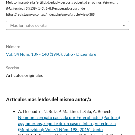
Melatonina sobre la fertilidad, edad y peso a la pubertad en ovinos.
Veterinaria
(Montevideo)
,
34
(139 - 140), 5–8. Recuperado a partir de
https://revistasmvu.com.uy/index.php/smvu/article/view/385
Más formatos de cita
Número
Vol. 34 Núm. 139 - 140 (1998): Julio - Diciembre
Sección
Artículos originales
Artículos más leídos del mismo autor/a
A. Decuadro, N. Ruiz, P. Martino, T. Sala, A. Benech,
Neumonía en gato causada por Enterobacter (Pantoea)
agglomerans, reporte de un caso clínico
,
Veterinaria
(Montevideo): Vol. 51 Núm. 198 (2015): Junio