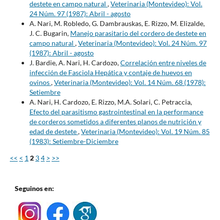
destete en campo natural
,
Veterinaria (Montevideo): Vol.
24 Núm. 97 (1987): Abril - agosto
A. Nari, M. Robledo, G. Dambrauskas, E. Rizzo, M. Elizalde,
J. C. Bugarin,
Manejo parasitario del cordero de destete en
campo natural
,
Veterinaria (Montevideo): Vol. 24 Núm. 97
(1987): Abril - agosto
J. Bardie, A. Nari, H. Cardozo,
Correlación entre niveles de
infección de Fasciola Hepática y contaje de huevos en
ovinos
,
Veterinaria (Montevideo): Vol. 14 Núm. 68 (1978):
Setiembre
A. Nari, H. Cardozo, E. Rizzo, M.A. Solari, C. Petraccia,
Efecto del parasitismo gastrointestinal en la performance
de corderos sometidos a diferentes planos de nutrición y
edad de destete
,
Veterinaria (Montevideo): Vol. 19 Núm. 85
(1983): Setiembre-Diciembre
<<
<
1
2
3
4
>
>>
Seguinos en: