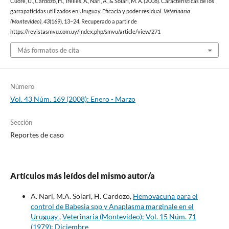
Cuore, U., Cardozo, H., Trelles, A., Nari, A., & Solari, M. A. (2008). Características de los
garrapaticidas utilizados en Uruguay. Eficacia y poder residual.
Veterinaria
(Montevideo)
,
43
(169), 13–24. Recuperado a partir de
https://revistasmvu.com.uy/index.php/smvu/article/view/271
Más formatos de cita
Número
Vol. 43 Núm. 169 (2008): Enero - Marzo
Sección
Reportes de caso
Artículos más leídos del mismo autor/a
A. Nari, M.A. Solari, H. Cardozo,
Hemovacuna para el
control de Babesia spp y Anaplasma marginale en el
Uruguay
,
Veterinaria (Montevideo): Vol. 15 Núm. 71
(1979): Diciembre