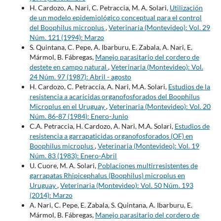
H. Cardozo, A. Nari, C. Petraccia, M. A. Solari,
Utilización
de un modelo epidemiológico conceptual para el control
del Boophilus microplus
,
Veterinaria (Montevideo): Vol. 29
Núm. 121 (1994): Marzo
S. Quintana, C. Pepe, A. Ibarburu, E. Zabala, A. Nari, E.
Mármol, B. Fábregas,
Manejo parasitario del cordero de
destete en campo natural
,
Veterinaria (Montevideo): Vol.
24 Núm. 97 (1987): Abril - agosto
H. Cardozo, C. Petraccia, A. Nari, M.A. Solari,
Estudios de la
resistencia a acaricidas organofosforados del Boophilus
Microplus en el Uruguay
,
Veterinaria (Montevideo): Vol. 20
Núm. 86-87 (1984): Enero-Junio
C.A. Petraccia, H. Cardozo, A. Nari, M.A. Solari,
Estudios de
resistencia a garrapaticidas organofosforados (OF) en
Boophilus microplus
,
Veterinaria (Montevideo): Vol. 19
Núm. 83 (1983): Enero-Abril
U. Cuore, M. A. Solari,
Poblaciones multirresistentes de
garrapatas Rhipicephalus (Boophilus) microplus en
Uruguay
,
Veterinaria (Montevideo): Vol. 50 Núm. 193
(2014): Marzo
A. Nari, C. Pepe, E. Zabala, S. Quintana, A. Ibarburu, E.
Mármol, B. Fábregas,
Manejo parasitario del cordero de