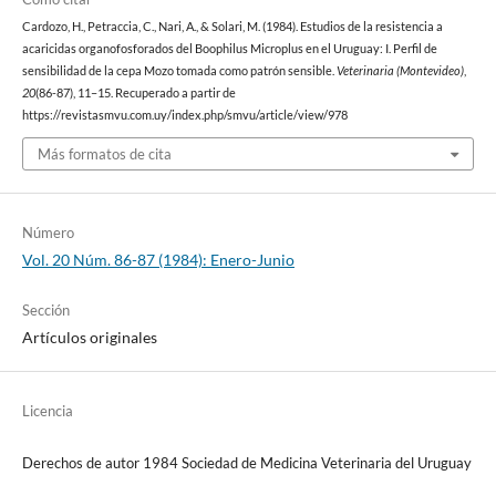
Cardozo, H., Petraccia, C., Nari, A., & Solari, M. (1984). Estudios de la resistencia a
acaricidas organofosforados del Boophilus Microplus en el Uruguay: I. Perfil de
sensibilidad de la cepa Mozo tomada como patrón sensible.
Veterinaria (Montevideo)
,
20
(86-87), 11–15. Recuperado a partir de
https://revistasmvu.com.uy/index.php/smvu/article/view/978
Más formatos de cita
Número
Vol. 20 Núm. 86-87 (1984): Enero-Junio
Sección
Artículos originales
Licencia
Derechos de autor 1984 Sociedad de Medicina Veterinaria del Uruguay