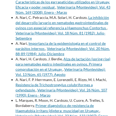
Características de los garrapaticidas utilizados en Uruguay.
Eficacia y poder residual
,
Veterinaria (Montevideo): Vol. 43
Núm. 169 (2008): Enero - Marzo
A. Nari, C. Petraccia, M.A. Solari, H. Cardozo,
La inhibición
del desarrollo larvario en nematodes gastrointestinales de
ovinos con especial referencia a Haemonchus Contortus
,
Veterinaria (Montevideo): Vol. 18 Núm. 81 (1982): Julio-
Setiembre
A. Nari,
Importancia de la epidemiología en el control de
parásitos internos
,
Veterinaria (Montevideo): Vol. 20 Núm.
88-89 (1984): Julio-Diciembre
A. Nari, H. Cardozo, J. Berdie,
Alza de lactación (spring rise)
para nematodes gastro intestinales en ovinos. Primera
comprobación en el Uruguay
,
Veterinaria (Montevideo):
Vol. 13 Núm. 65 (1977): Agosto
A. Nari, F. P. Herrmann, E. Lorenzelli, E. Rizzo, M. I. Machi,
Resistencia de Trichostrongylus colubriformes a
oxfendazole
,
Veterinaria (Montevideo): Vol. 26 Núm. 107
(1990): Enero - Marzo
L. Marques, R. Moon, H. Cardozo, U. Cuore, A. Trelles, S.
Bordaberry,
Primer diagnóstico de resistencia de
Haematobia irritans (diptera: muscidae) en Uruguay
,
Veterinaria (Montevideo): Vol. 33 Núm. 133 (1997): Enero -