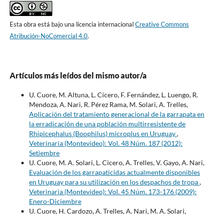
Esta obra está bajo una licencia internacional
Creative Commons
Atribución-NoComercial 4.0
.
Artículos más leídos del mismo autor/a
U. Cuore, M. Altuna, L. Cicero, F. Fernández, L. Luengo, R.
Mendoza, A. Nari, R. Pérez Rama, M. Solari, A. Trelles,
Aplicación del tratamiento generacional de la garrapata en
la erradicación de una población multirresistente de
Rhipicephalus (Boophilus) microplus en Uruguay
,
Veterinaria (Montevideo): Vol. 48 Núm. 187 (2012):
Setiembre
U. Cuore, M. A. Solari, L. Cicero, A. Trelles, V. Gayo, A. Nari,
Evaluación de los garrapaticidas actualmente disponibles
en Uruguay para su utilización en los despachos de tropa
,
Veterinaria (Montevideo): Vol. 45 Núm. 173-176 (2009):
Enero-Diciembre
U. Cuore, H. Cardozo, A. Trelles, A. Nari, M. A. Solari,