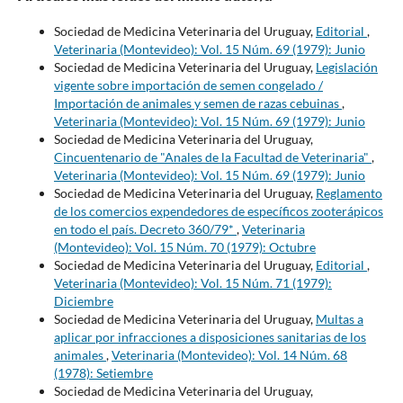
Sociedad de Medicina Veterinaria del Uruguay,
Editorial
,
Veterinaria (Montevideo): Vol. 15 Núm. 69 (1979): Junio
Sociedad de Medicina Veterinaria del Uruguay,
Legislación
vigente sobre importación de semen congelado /
Importación de animales y semen de razas cebuinas
,
Veterinaria (Montevideo): Vol. 15 Núm. 69 (1979): Junio
Sociedad de Medicina Veterinaria del Uruguay,
Cincuentenario de "Anales de la Facultad de Veterinaria"
,
Veterinaria (Montevideo): Vol. 15 Núm. 69 (1979): Junio
Sociedad de Medicina Veterinaria del Uruguay,
Reglamento
de los comercios expendedores de específicos zooterápicos
en todo el país. Decreto 360/79*
,
Veterinaria
(Montevideo): Vol. 15 Núm. 70 (1979): Octubre
Sociedad de Medicina Veterinaria del Uruguay,
Editorial
,
Veterinaria (Montevideo): Vol. 15 Núm. 71 (1979):
Diciembre
Sociedad de Medicina Veterinaria del Uruguay,
Multas a
aplicar por infracciones a disposiciones sanitarias de los
animales
,
Veterinaria (Montevideo): Vol. 14 Núm. 68
(1978): Setiembre
Sociedad de Medicina Veterinaria del Uruguay,