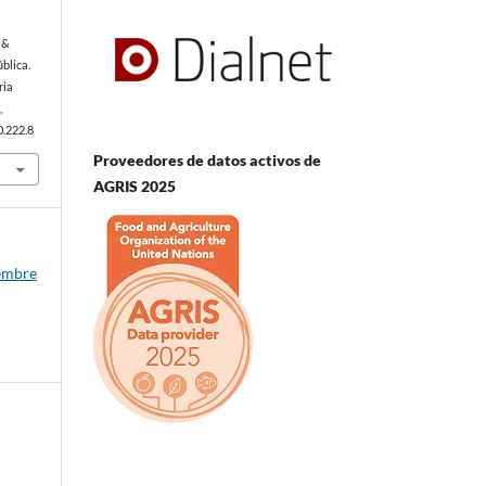
 &
blica.
ria
,
0.222.8
Proveedores de datos activos de
AGRIS 2025
iembre