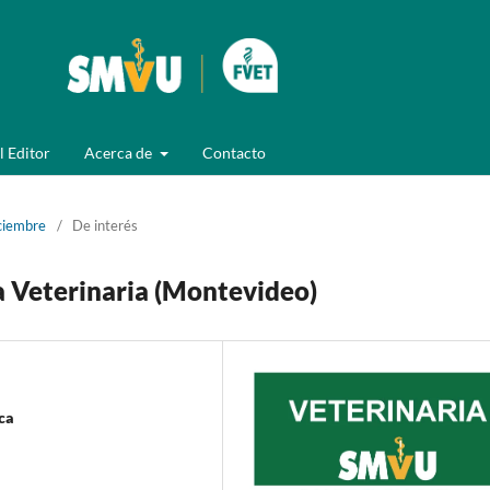
l Editor
Acerca de
Contacto
ciembre
/
De interés
ta Veterinaria (Montevideo)
ca