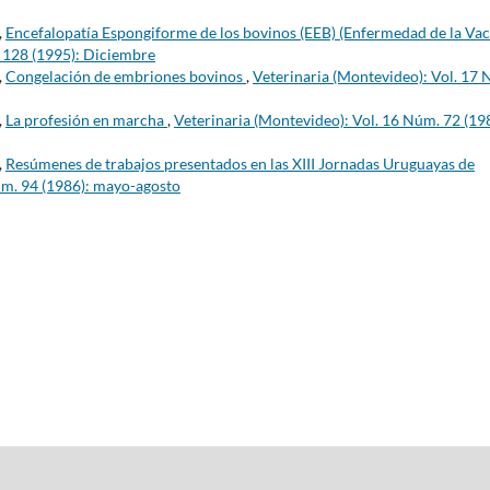
,
Encefalopatía Espongiforme de los bovinos (EEB) (Enfermedad de la Va
. 128 (1995): Diciembre
,
Congelación de embriones bovinos
,
Veterinaria (Montevideo): Vol. 17
,
La profesión en marcha
,
Veterinaria (Montevideo): Vol. 16 Núm. 72 (19
,
Resúmenes de trabajos presentados en las XIII Jornadas Uruguayas de
úm. 94 (1986): mayo-agosto