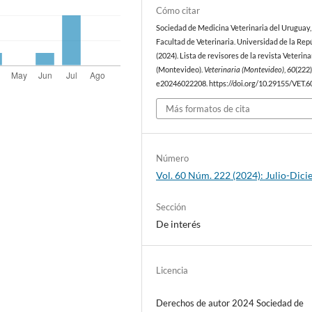
Cómo citar
Sociedad de Medicina Veterinaria del Uruguay,
Facultad de Veterinaria. Universidad de la Repú
(2024). Lista de revisores de la revista Veterina
(Montevideo).
Veterinaria (Montevideo)
,
60
(222)
e20246022208. https://doi.org/10.29155/VET.6
Más formatos de cita
Número
Vol. 60 Núm. 222 (2024): Julio-Dic
Sección
De interés
Licencia
Derechos de autor 2024 Sociedad de