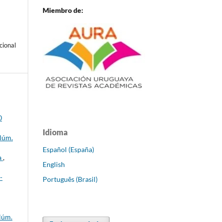
Miembro de:
cional
0
Idioma
 Núm.
Español (España)
a
,
English
-
Português (Brasil)
Núm.