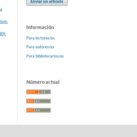
Enviar un artículo
ca
 Núm.
Información
80):
Para lectores/as
Para autores/as
Para bibliotecarios/as
Número actual