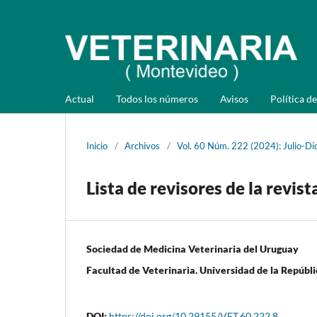
Actual
Todos los números
Avisos
Política de
Inicio
/
Archivos
/
Vol. 60 Núm. 222 (2024): Julio-Di
Lista de revisores de la revis
Sociedad de Medicina Veterinaria del Uruguay
Facultad de Veterinaria. Universidad de la Repúbli
DOI:
https://doi.org/10.29155/VET.60.222.8