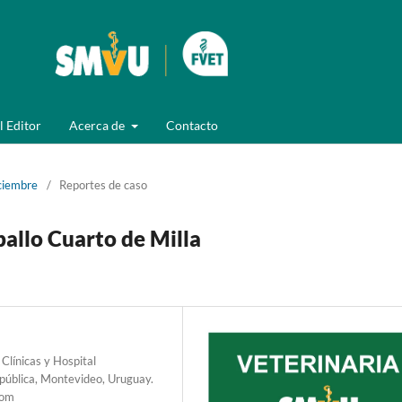
l Editor
Acerca de
Contacto
ciembre
/
Reportes de caso
allo Cuarto de Milla
Clínicas y Hospital
epública, Montevideo, Uruguay.
com