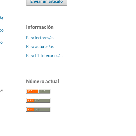
Enviar un artículo
del
Información
co
Para lectores/as
io
Para autores/as
Para bibliotecarios/as
Número actual
sé
-