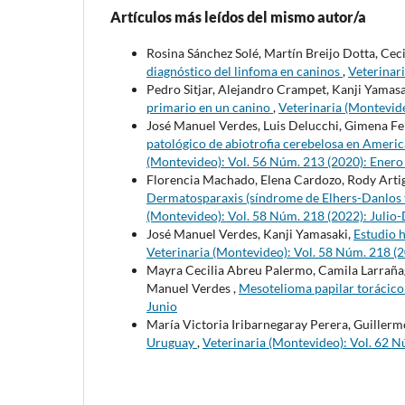
Artículos más leídos del mismo autor/a
Rosina Sánchez Solé, Martín Breijo Dotta, Cec
diagnóstico del linfoma en caninos
,
Veterinar
Pedro Sitjar, Alejandro Crampet, Kanji Yamas
primario en un canino
,
Veterinaria (Montevide
José Manuel Verdes, Luis Delucchi, Gimena Fe
patológico de abiotrofia cerebelosa en Americ
(Montevideo): Vol. 56 Núm. 213 (2020): Enero
Florencia Machado, Elena Cardozo, Rody Arti
Dermatosparaxis (síndrome de Elhers-Danlos t
(Montevideo): Vol. 58 Núm. 218 (2022): Julio
José Manuel Verdes, Kanji Yamasaki,
Estudio h
Veterinaria (Montevideo): Vol. 58 Núm. 218 (
Mayra Cecilia Abreu Palermo, Camila Larrañaga 
Manuel Verdes ,
Mesotelioma papilar torácico
Junio
María Victoria Iribarnegaray Perera, Guiller
Uruguay
,
Veterinaria (Montevideo): Vol. 62 N