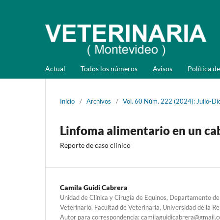
Actual
Todos los números
Avisos
Política de
Inicio
/
Archivos
/
Vol. 60 Núm. 222 (2024): Julio-Di
Linfoma alimentario en un cab
Reporte de caso clínico
Camila Guidi Cabrera
Unidad de Clínica y Cirugía de Equinos, Departamento de 
Veterinario, Facultad de Veterinaria, Universidad de la R
Autor para correspondencia: camilaguidicabrera@gmail.