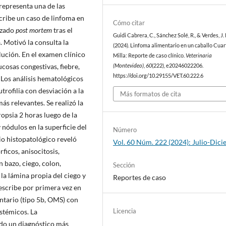
representa una de las
cribe un caso de linfoma en
Cómo citar
lizado
post mortem
tras el
Guidi Cabrera, C., Sánchez Solé, R., & Verdes, J.
. Motivó la consulta la
(2024). Linfoma alimentario en un caballo Cuar
lución. En el examen clínico
Milla: Reporte de caso clínico.
Veterinaria
cosas congestivas, fiebre,
(Montevideo)
,
60
(222), e20246022206.
https://doi.org/10.29155/VET.60.222.6
 Los análisis hematológicos
utrofilia con desviación a la
Más formatos de cita
s relevantes. Se realizó la
ropsia 2 horas luego de la
nódulos en la superficie del
Número
io histopatológico reveló
Vol. 60 Núm. 222 (2024): Julio-Dic
ficos, anisocitosis,
n bazo, ciego, colon,
Sección
 la lámina propia del ciego y
Reportes de caso
describe por primera vez en
ntario (tipo 5b, OMS) con
Licencia
istémicos. La
ido un diagnóstico más