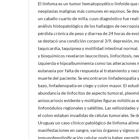
El linfoma es un tumor hematopoyético linfoide que 
neoplasias malignas más comunes en equinos. Se des
un caballo cuarto de milla, cuyo diagnóstico fue rea
análisis histopatológico de los hallazgos de necropsia
pérdida crónica de peso y diarrea de 24 horas de evo
se destacó una condición corporal 3/9, depresión, mu
taquicardia, taquipnea y motilidad intestinal normal.
y bioquímicos revelaron leucocitosis, linfocitosis, ne
izquierda e hipoalbuminemia como las alteraciones má
eutanasia por falta de respuesta al tratamiento y nec
muerte del paciente. Se encontraron linfadenopatía y 
bazo, linfadenopatía en ciego y colon mayor. El estud
abundancia de linfocitos de aspecto tumoral, pleomór
anisocariosis evidente y múltiples figuras mitóticas e
linfonódulos regionales y satélites. Las vellosidades y
el colon estaban invadidas de células tumorales. Se 
Uruguay un caso clínico-patológico de linfoma alime
manifestaciones en sangre, varios órganos y signos s
inmunofenotipificación celular podría haber permit