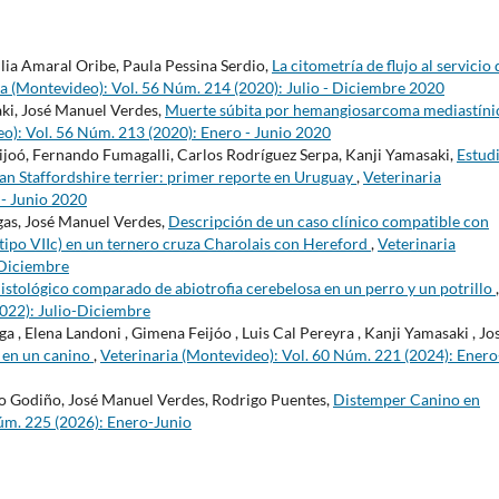
ilia Amaral Oribe, Paula Pessina Serdio,
La citometría de flujo al servicio 
ia (Montevideo): Vol. 56 Núm. 214 (2020): Julio - Diciembre 2020
aki, José Manuel Verdes,
Muerte súbita por hemangiosarcoma mediastíni
o): Vol. 56 Núm. 213 (2020): Enero - Junio 2020
ijoó, Fernando Fumagalli, Carlos Rodríguez Serpa, Kanji Yamasaki,
Estud
an Staffordshire terrier: primer reporte en Uruguay
,
Veterinaria
 - Junio 2020
gas, José Manuel Verdes,
Descripción de un caso clínico compatible con
ipo VIIc) en un ternero cruza Charolais con Hereford
,
Veterinaria
-Diciembre
istológico comparado de abiotrofia cerebelosa en un perro y un potrillo
,
2022): Julio-Diciembre
, Elena Landoni , Gimena Feijóo , Luis Cal Pereyra , Kanji Yamasaki , Jo
 en un canino
,
Veterinaria (Montevideo): Vol. 60 Núm. 221 (2024): Enero
mo Godiño, José Manuel Verdes, Rodrigo Puentes,
Distemper Canino en
úm. 225 (2026): Enero-Junio