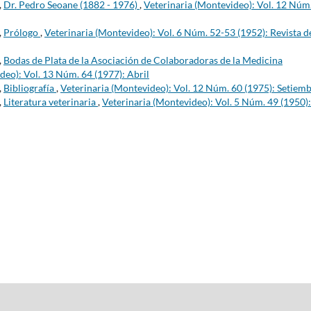
,
Dr. Pedro Seoane (1882 - 1976)
,
Veterinaria (Montevideo): Vol. 12 Núm
,
Prólogo
,
Veterinaria (Montevideo): Vol. 6 Núm. 52-53 (1952): Revista d
,
Bodas de Plata de la Asociación de Colaboradoras de la Medicina
deo): Vol. 13 Núm. 64 (1977): Abril
,
Bibliografía
,
Veterinaria (Montevideo): Vol. 12 Núm. 60 (1975): Setiem
,
Literatura veterinaria
,
Veterinaria (Montevideo): Vol. 5 Núm. 49 (1950):