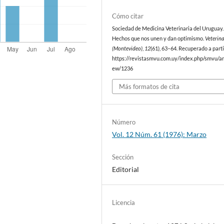
Cómo citar
Sociedad de Medicina Veterinaria del Uruguay. 
Hechos que nos unen y dan optimismo.
Veterina
(Montevideo)
,
12
(61), 63–64. Recuperado a parti
https://revistasmvu.com.uy/index.php/smvu/art
ew/1236
Más formatos de cita
Número
Vol. 12 Núm. 61 (1976): Marzo
Sección
Editorial
Licencia