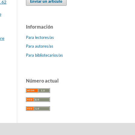
Enviar un artículo
. 62
e
Información
Para lectores/as
bre
Para autores/as
Para bibliotecarios/as
Número actual