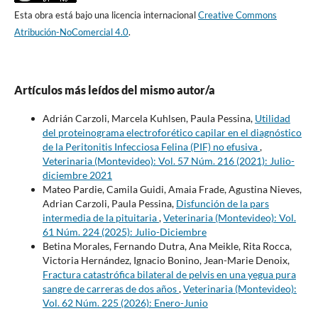
Esta obra está bajo una licencia internacional
Creative Commons
Atribución-NoComercial 4.0
.
Artículos más leídos del mismo autor/a
Adrián Carzoli, Marcela Kuhlsen, Paula Pessina,
Utilidad
del proteinograma electroforético capilar en el diagnóstico
de la Peritonitis Infecciosa Felina (PIF) no efusiva
,
Veterinaria (Montevideo): Vol. 57 Núm. 216 (2021): Julio-
diciembre 2021
Mateo Pardie, Camila Guidi, Amaia Frade, Agustina Nieves,
Adrian Carzoli, Paula Pessina,
Disfunción de la pars
intermedia de la pituitaria
,
Veterinaria (Montevideo): Vol.
61 Núm. 224 (2025): Julio-Diciembre
Betina Morales, Fernando Dutra, Ana Meikle, Rita Rocca,
Victoria Hernández, Ignacio Bonino, Jean-Marie Denoix,
Fractura catastrófica bilateral de pelvis en una yegua pura
sangre de carreras de dos años
,
Veterinaria (Montevideo):
Vol. 62 Núm. 225 (2026): Enero-Junio