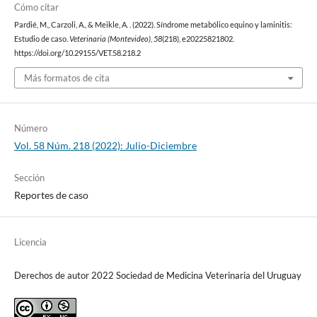
Cómo citar
Pardié, M., Carzoli, A., & Meikle, A. . (2022). Síndrome metabólico equino y laminitis:
Estudio de caso.
Veterinaria (Montevideo)
,
58
(218), e20225821802.
https://doi.org/10.29155/VET.58.218.2
Más formatos de cita
Número
Vol. 58 Núm. 218 (2022): Julio-Diciembre
Sección
Reportes de caso
Licencia
Derechos de autor 2022 Sociedad de Medicina Veterinaria del Uruguay