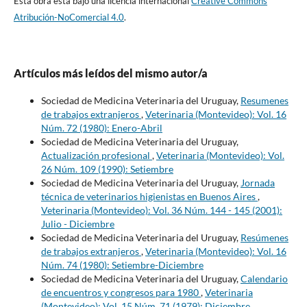
Esta obra está bajo una licencia internacional
Creative Commons
Atribución-NoComercial 4.0
.
Artículos más leídos del mismo autor/a
Sociedad de Medicina Veterinaria del Uruguay,
Resumenes
de trabajos extranjeros
,
Veterinaria (Montevideo): Vol. 16
Núm. 72 (1980): Enero-Abril
Sociedad de Medicina Veterinaria del Uruguay,
Actualización profesional
,
Veterinaria (Montevideo): Vol.
26 Núm. 109 (1990): Setiembre
Sociedad de Medicina Veterinaria del Uruguay,
Jornada
técnica de veterinarios higienistas en Buenos Aires
,
Veterinaria (Montevideo): Vol. 36 Núm. 144 - 145 (2001):
Julio - Diciembre
Sociedad de Medicina Veterinaria del Uruguay,
Resúmenes
de trabajos extranjeros
,
Veterinaria (Montevideo): Vol. 16
Núm. 74 (1980): Setiembre-Diciembre
Sociedad de Medicina Veterinaria del Uruguay,
Calendario
de encuentros y congresos para 1980
,
Veterinaria
(Montevideo): Vol. 15 Núm. 71 (1979): Diciembre