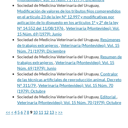
Sociedad de Medicina Veterinaria del Uruguay,
Modificación de valores de los tributos fijos comprendidos
en el artículo 23 de la ley N° 12.997 y modificativas por
aplicación de lo dispuesto en los artículos 1° y 2° de la ley
N° 14.552 del 11/08/1976
,
Veterinaria (Montevideo): Vol.
15 Núm. 69 (1979): Junio
Sociedad de Medicina Veterinaria del Uruguay,
Resúmenes
de trabajos extranjeros
,
Veterinaria (Montevideo): Vol. 15
Núm. 71 (1979): Diciembre
Sociedad de Medicina Veterinaria del Uruguay,
Resumen de
trabajos extranjeros
,
Veterinaria (Montevideo): Vol. 15
Núm. 69 (1979): Junio
Sociedad de Medicina Veterinaria del Uruguay,
Contralor
de las técnicas artificiales de reproducción animal. Decreto
N° 311/79
,
Veterinaria (Montevideo): Vol. 15 Núm. 70
(1979): Octubre
Sociedad de Medicina Veterinaria del Uruguay,
Editorial
,
Veterinaria (Montevideo): Vol. 15 Núm. 70 (1979): Octubre
<<
<
4
5
6
7
8
9
10
11
12
13
>
>>