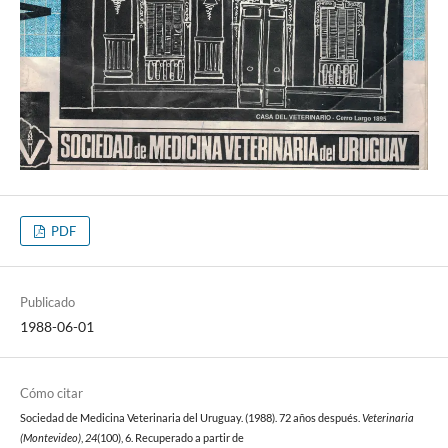
PDF
Publicado
1988-06-01
Cómo citar
Sociedad de Medicina Veterinaria del Uruguay. (1988). 72 años después.
Veterinaria
(Montevideo)
,
24
(100), 6. Recuperado a partir de