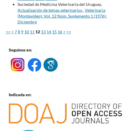
Sociedad de Medicina Veterinaria del Uruguay,
Actualización de temas veterinarios
,
Veterinaria
(Montevideo): Vol. 12 Núm. Suplemento 1 (1976):
Diciembre
<<
<
7
8
9
10
11
12
13
14
15
16
>
>>
Seguinos en:
Indizada en: