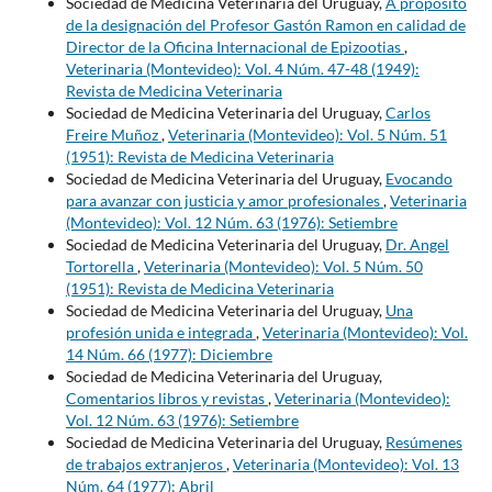
Sociedad de Medicina Veterinaria del Uruguay,
A propósito
de la designación del Profesor Gastón Ramon en calidad de
Director de la Oficina Internacional de Epizootias
,
Veterinaria (Montevideo): Vol. 4 Núm. 47-48 (1949):
Revista de Medicina Veterinaria
Sociedad de Medicina Veterinaria del Uruguay,
Carlos
Freire Muñoz
,
Veterinaria (Montevideo): Vol. 5 Núm. 51
(1951): Revista de Medicina Veterinaria
Sociedad de Medicina Veterinaria del Uruguay,
Evocando
para avanzar con justicia y amor profesionales
,
Veterinaria
(Montevideo): Vol. 12 Núm. 63 (1976): Setiembre
Sociedad de Medicina Veterinaria del Uruguay,
Dr. Angel
Tortorella
,
Veterinaria (Montevideo): Vol. 5 Núm. 50
(1951): Revista de Medicina Veterinaria
Sociedad de Medicina Veterinaria del Uruguay,
Una
profesión unida e integrada
,
Veterinaria (Montevideo): Vol.
14 Núm. 66 (1977): Diciembre
Sociedad de Medicina Veterinaria del Uruguay,
Comentarios libros y revistas
,
Veterinaria (Montevideo):
Vol. 12 Núm. 63 (1976): Setiembre
Sociedad de Medicina Veterinaria del Uruguay,
Resúmenes
de trabajos extranjeros
,
Veterinaria (Montevideo): Vol. 13
Núm. 64 (1977): Abril