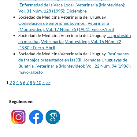
(Enfermedad de la Vaca Loca)
,
Veterinaria (Montevideo):
Vol. 31 Núm. 128 (1995): Diciembre
Sociedad de Medicina Veterinaria del Uruguay,
Congelación de embriones bovinos
,
Veterinaria
(Montevideo): Vol. 17 Núm. 75 (1981): Enero-Abril
Sociedad de Medicina Veterinaria del Uruguay,
La profesión
en marcha
,
Veterinaria (Montevideo): Vol. 16 Núm. 72
(1980): Enero-Abril
Sociedad de Medicina Veterinaria del Uruguay,
Resúmenes
de trabajos presentados en las XIII Jornadas Uruguayas de
Buiatría
,
Veterinaria (Montevideo): Vol. 22 Núm. 94 (1986):
mayo-agosto
1
2
3
4
5
6
7
8
9
10
>
>>
Seguinos en: