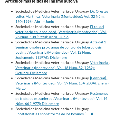
Artículos más leídos del mismo autor/a
Sociedad de Medicina Veterinaria del Uruguay,
Dr. Orestes
Leites Martínez
,
Veterinaria (Montevideo): Vol. 32 Núm.
130 (1996): Abril - Junio
Sociedad de Medicina Veterinaria del Uruguay,
El rol del
veterinario en la sociedad
,
Veterinaria (Montevideo): Vol.
26 Núm. 108 (1990): Abril - Junio
Sociedad de Medicina Veterinaria del Uruguay,
Acta del 1
Seminario sobre programas de control de tuberculosis
bovina
,
Veterinaria (Montevideo): Vol. 12 Núm.
Suplemento 1 (1976): Diciembre
Sociedad de Medicina Veterinaria del Uruguay,
Veterinaria
,
Veterinaria (Montevideo): Vol. 18 Núm. 82 (1982):
Octubre-Diciembre
Sociedad de Medicina Veterinaria del Uruguay,
[Editorial]
,
Veterinaria (Montevideo): Vol. 39 Núm. 154 (2004): Enero -
Marzo
Sociedad de Medicina Veterinaria del Uruguay,
Resúmenes
de trabajos extranjeros
,
Veterinaria (Montevideo): Vol. 14
Núm. 66 (1977): Diciembre
Sociedad de Medicina Veterinaria del Uruguay,
Encefalopatía Espongiforme de los bovinos (EEB)