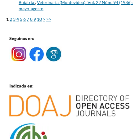
Buiatría
,
Veterinaria (Montevideo): Vol. 22 Núm. 94 (1986):
mayo-agosto
1
2
3
4
5
6
7
8
9
10
>
>>
Seguinos en:
Indizada en: