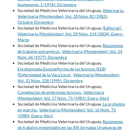
Suplemento 1 (1976): Diciembre
Sociedad de Medicina Veterinaria del Uruguay,
Veterinaria
,
Veterinaria (Montevideo): Vol. 18 Núm. 82 (1982):
Octubre-Diciembre
Sociedad de Medicina Veterinaria del Uruguay,
[Editorial]
,
Veterinaria (Montevideo): Vol. 39 Núm. 154 (2004): Enero -
Marzo
Sociedad de Medicina Veterinaria del Uruguay,
Resúmenes
de trabajos extranjeros
,
Veterinaria (Montevideo): Vol. 14
Núm. 66 (1977): Diciembre
Sociedad de Medicina Veterinaria del Uruguay,
Encefalopatía Espongiforme de los bovinos (EEB)
(Enfermedad de la Vaca Loca)
,
Veterinaria (Montevideo):
Vol. 31 Núm. 128 (1995): Diciembre
Sociedad de Medicina Veterinaria del Uruguay,
Congelación de embriones bovinos
,
Veterinaria
(Montevideo): Vol. 17 Núm. 75 (1981): Enero-Abril
Sociedad de Medicina Veterinaria del Uruguay,
La profesión
en marcha
,
Veterinaria (Montevideo): Vol. 16 Núm. 72
(1980): Enero-Abril
Sociedad de Medicina Veterinaria del Uruguay,
Resúmenes
de trabajos presentados en las XIII Jornadas Uruguayas de