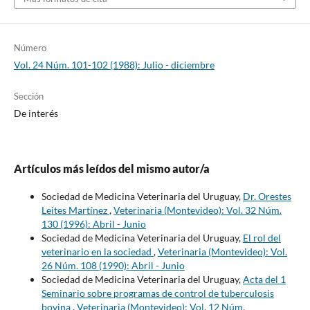
Número
Vol. 24 Núm. 101-102 (1988): Julio - diciembre
Sección
De interés
Artículos más leídos del mismo autor/a
Sociedad de Medicina Veterinaria del Uruguay,
Dr. Orestes
Leites Martínez
,
Veterinaria (Montevideo): Vol. 32 Núm.
130 (1996): Abril - Junio
Sociedad de Medicina Veterinaria del Uruguay,
El rol del
veterinario en la sociedad
,
Veterinaria (Montevideo): Vol.
26 Núm. 108 (1990): Abril - Junio
Sociedad de Medicina Veterinaria del Uruguay,
Acta del 1
Seminario sobre programas de control de tuberculosis
bovina
,
Veterinaria (Montevideo): Vol. 12 Núm.