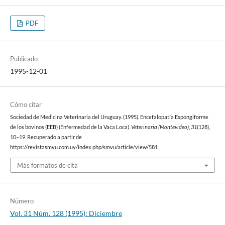
PDF
Publicado
1995-12-01
Cómo citar
Sociedad de Medicina Veterinaria del Uruguay. (1995). Encefalopatía Espongiforme
de los bovinos (EEB) (Enfermedad de la Vaca Loca).
Veterinaria (Montevideo)
,
31
(128),
10–19. Recuperado a partir de
https://revistasmvu.com.uy/index.php/smvu/article/view/581
Más formatos de cita
Número
Vol. 31 Núm. 128 (1995): Diciembre