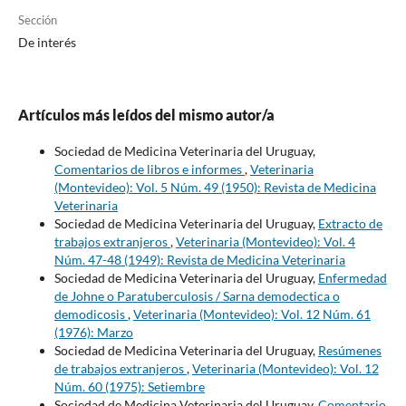
Sección
De interés
Artículos más leídos del mismo autor/a
Sociedad de Medicina Veterinaria del Uruguay,
Comentarios de libros e informes
,
Veterinaria
(Montevideo): Vol. 5 Núm. 49 (1950): Revista de Medicina
Veterinaria
Sociedad de Medicina Veterinaria del Uruguay,
Extracto de
trabajos extranjeros
,
Veterinaria (Montevideo): Vol. 4
Núm. 47-48 (1949): Revista de Medicina Veterinaria
Sociedad de Medicina Veterinaria del Uruguay,
Enfermedad
de Johne o Paratuberculosis / Sarna demodectica o
demodicosis
,
Veterinaria (Montevideo): Vol. 12 Núm. 61
(1976): Marzo
Sociedad de Medicina Veterinaria del Uruguay,
Resúmenes
de trabajos extranjeros
,
Veterinaria (Montevideo): Vol. 12
Núm. 60 (1975): Setiembre
Sociedad de Medicina Veterinaria del Uruguay,
Comentario