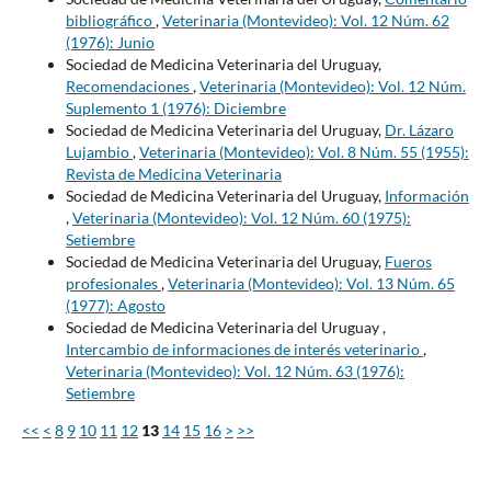
bibliográfico
,
Veterinaria (Montevideo): Vol. 12 Núm. 62
(1976): Junio
Sociedad de Medicina Veterinaria del Uruguay,
Recomendaciones
,
Veterinaria (Montevideo): Vol. 12 Núm.
Suplemento 1 (1976): Diciembre
Sociedad de Medicina Veterinaria del Uruguay,
Dr. Lázaro
Lujambio
,
Veterinaria (Montevideo): Vol. 8 Núm. 55 (1955):
Revista de Medicina Veterinaria
Sociedad de Medicina Veterinaria del Uruguay,
Información
,
Veterinaria (Montevideo): Vol. 12 Núm. 60 (1975):
Setiembre
Sociedad de Medicina Veterinaria del Uruguay,
Fueros
profesionales
,
Veterinaria (Montevideo): Vol. 13 Núm. 65
(1977): Agosto
Sociedad de Medicina Veterinaria del Uruguay ,
Intercambio de informaciones de interés veterinario
,
Veterinaria (Montevideo): Vol. 12 Núm. 63 (1976):
Setiembre
<<
<
8
9
10
11
12
13
14
15
16
>
>>