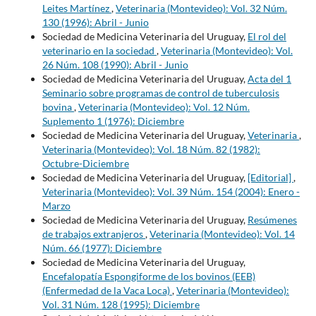
Leites Martínez
,
Veterinaria (Montevideo): Vol. 32 Núm.
130 (1996): Abril - Junio
Sociedad de Medicina Veterinaria del Uruguay,
El rol del
veterinario en la sociedad
,
Veterinaria (Montevideo): Vol.
26 Núm. 108 (1990): Abril - Junio
Sociedad de Medicina Veterinaria del Uruguay,
Acta del 1
Seminario sobre programas de control de tuberculosis
bovina
,
Veterinaria (Montevideo): Vol. 12 Núm.
Suplemento 1 (1976): Diciembre
Sociedad de Medicina Veterinaria del Uruguay,
Veterinaria
,
Veterinaria (Montevideo): Vol. 18 Núm. 82 (1982):
Octubre-Diciembre
Sociedad de Medicina Veterinaria del Uruguay,
[Editorial]
,
Veterinaria (Montevideo): Vol. 39 Núm. 154 (2004): Enero -
Marzo
Sociedad de Medicina Veterinaria del Uruguay,
Resúmenes
de trabajos extranjeros
,
Veterinaria (Montevideo): Vol. 14
Núm. 66 (1977): Diciembre
Sociedad de Medicina Veterinaria del Uruguay,
Encefalopatía Espongiforme de los bovinos (EEB)
(Enfermedad de la Vaca Loca)
,
Veterinaria (Montevideo):
Vol. 31 Núm. 128 (1995): Diciembre