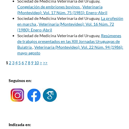
Sociedad de Medicina Veterinaria del Uruguay,
Congelación de embriones bovinos
,
Veterinaria
(Montevideo): Vol. 17 Núm. 75 (1981): Enero-Abril
Sociedad de Medicina Veterinaria del Uruguay,
La profesión
en marcha
,
Veterinaria (Montevideo): Vol. 16 Núm. 72
(1980): Enero-Abril
Sociedad de Medicina Veterinaria del Uruguay,
Resúmenes
de trabajos presentados en las XIII Jornadas Uruguayas de
Buiatría
,
Veterinaria (Montevideo): Vol. 22 Núm. 94 (1986):
mayo-agosto
1
2
3
4
5
6
7
8
9
10
>
>>
Seguinos en:
Indizada en: