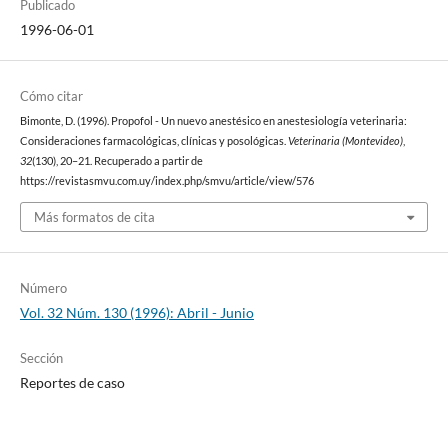
Publicado
1996-06-01
Cómo citar
Bimonte, D. (1996). Propofol - Un nuevo anestésico en anestesiología veterinaria:
Consideraciones farmacológicas, clínicas y posológicas.
Veterinaria (Montevideo)
,
32
(130), 20–21. Recuperado a partir de
https://revistasmvu.com.uy/index.php/smvu/article/view/576
Más formatos de cita
Número
Vol. 32 Núm. 130 (1996): Abril - Junio
Sección
Reportes de caso