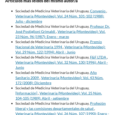
Artículos más leídos del mismo autor/a
Sociedad de Medicina Veterinaria del Uruguay,
Convenio
,
Veterinaria (Montevideo): Vol. 24 Núm. 101-102 (1988):
Julio - diciembre
Sociedad de Medicina Veterinaria del Uruguay,
Profesor Dr.
José Postiglioni Grimaldi
,
Veterinaria (Montevideo): Vol.
23 Núm. 96 (1987): Enero - marzo
Sociedad de Medicina Veterinaria del Uruguay,
Premio
Nacional de Veterinaria 1994
,
Veterinaria (Montevideo):
Vol. 29 Núm. 122 (1994): Abril - Junio
Sociedad de Medicina Veterinaria del Uruguay,
F&F LTDA
,
Veterinaria (Montevideo): Vol. 32 Núm. 130 (1996): Abril -
Junio
Sociedad de Medicina Veterinaria del Uruguay,
Año
Sanitario 2009
,
Veterinaria (Montevideo): Vol. 43 Núm.
172 (2008): Diciembre
Sociedad de Medicina Veterinaria del Uruguay,
[Información]
,
Veterinaria (Montevideo): Vol. 25 Núm.
104-105 (1989): Abril - setiembre
Sociedad de Medicina Veterinaria del Uruguay,
Profesión
liberal y las comisiones departamentales de salud
,
Veterinaria (Montevideo): Vol. 26 Núm. 107 (1990): Enero -