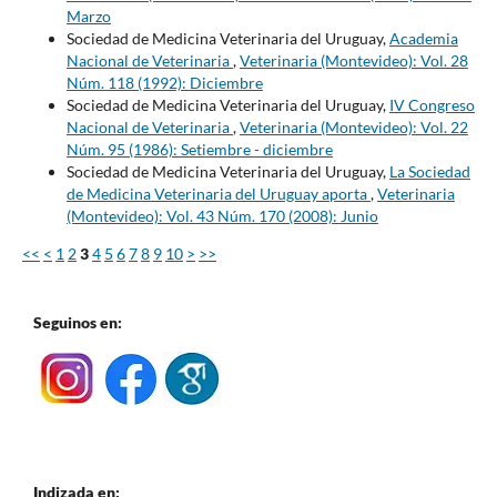
Marzo
Sociedad de Medicina Veterinaria del Uruguay,
Academia
Nacional de Veterinaria
,
Veterinaria (Montevideo): Vol. 28
Núm. 118 (1992): Diciembre
Sociedad de Medicina Veterinaria del Uruguay,
IV Congreso
Nacional de Veterinaria
,
Veterinaria (Montevideo): Vol. 22
Núm. 95 (1986): Setiembre - diciembre
Sociedad de Medicina Veterinaria del Uruguay,
La Sociedad
de Medicina Veterinaria del Uruguay aporta
,
Veterinaria
(Montevideo): Vol. 43 Núm. 170 (2008): Junio
<<
<
1
2
3
4
5
6
7
8
9
10
>
>>
Seguinos en:
Indizada en: