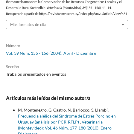
Iberoamericano sobre la Conservación de los Recursos Zoogenéticos Locales y el
Desarrollo Rural Sostenible.
Veterinaria (Montevideo)
,
39
(155 - 156), 11–14.
Recuperado a partir de https://revistasmvu.com.uy/index.php/smvu/article/view/481
Más formatos de cita
Número
Vol. 39 Núm. 155 - 156 (2004): Abril - Diciembre
Sección
Trabajos presentados en eventos
Artículos más leídos del mismo autor/a
M. Montenegro, G. Castro, N. Barlocco, S. Llambí,
Frecuencia alélica del Síndrome de Estrés Porcino en
Uruguay (análisis por PCR-RFLP)
,
Veterinaria
(Montevideo): Vol. 46 Núm. 177-180 (2010): Enero-
Diciembre