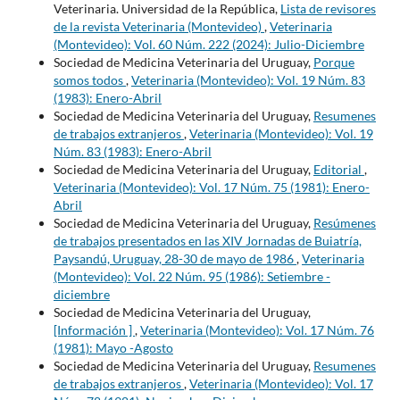
Veterinaria. Universidad de la República,
Lista de revisores
de la revista Veterinaria (Montevideo)
,
Veterinaria
(Montevideo): Vol. 60 Núm. 222 (2024): Julio-Diciembre
Sociedad de Medicina Veterinaria del Uruguay,
Porque
somos todos
,
Veterinaria (Montevideo): Vol. 19 Núm. 83
(1983): Enero-Abril
Sociedad de Medicina Veterinaria del Uruguay,
Resumenes
de trabajos extranjeros
,
Veterinaria (Montevideo): Vol. 19
Núm. 83 (1983): Enero-Abril
Sociedad de Medicina Veterinaria del Uruguay,
Editorial
,
Veterinaria (Montevideo): Vol. 17 Núm. 75 (1981): Enero-
Abril
Sociedad de Medicina Veterinaria del Uruguay,
Resúmenes
de trabajos presentados en las XIV Jornadas de Buiatría,
Paysandú, Uruguay, 28-30 de mayo de 1986
,
Veterinaria
(Montevideo): Vol. 22 Núm. 95 (1986): Setiembre -
diciembre
Sociedad de Medicina Veterinaria del Uruguay,
[Información ]
,
Veterinaria (Montevideo): Vol. 17 Núm. 76
(1981): Mayo -Agosto
Sociedad de Medicina Veterinaria del Uruguay,
Resumenes
de trabajos extranjeros
,
Veterinaria (Montevideo): Vol. 17