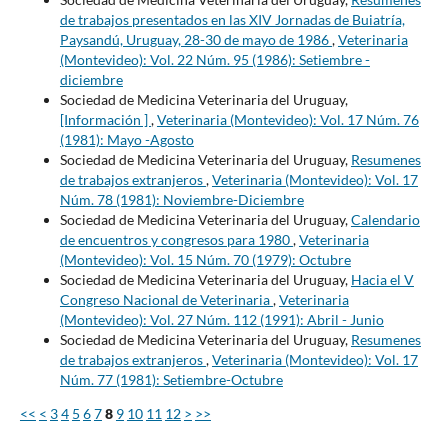
de trabajos presentados en las XIV Jornadas de Buiatría,
Paysandú, Uruguay, 28-30 de mayo de 1986
,
Veterinaria
(Montevideo): Vol. 22 Núm. 95 (1986): Setiembre -
diciembre
Sociedad de Medicina Veterinaria del Uruguay,
[Información ]
,
Veterinaria (Montevideo): Vol. 17 Núm. 76
(1981): Mayo -Agosto
Sociedad de Medicina Veterinaria del Uruguay,
Resumenes
de trabajos extranjeros
,
Veterinaria (Montevideo): Vol. 17
Núm. 78 (1981): Noviembre-Diciembre
Sociedad de Medicina Veterinaria del Uruguay,
Calendario
de encuentros y congresos para 1980
,
Veterinaria
(Montevideo): Vol. 15 Núm. 70 (1979): Octubre
Sociedad de Medicina Veterinaria del Uruguay,
Hacia el V
Congreso Nacional de Veterinaria
,
Veterinaria
(Montevideo): Vol. 27 Núm. 112 (1991): Abril - Junio
Sociedad de Medicina Veterinaria del Uruguay,
Resumenes
de trabajos extranjeros
,
Veterinaria (Montevideo): Vol. 17
Núm. 77 (1981): Setiembre-Octubre
<<
<
3
4
5
6
7
8
9
10
11
12
>
>>