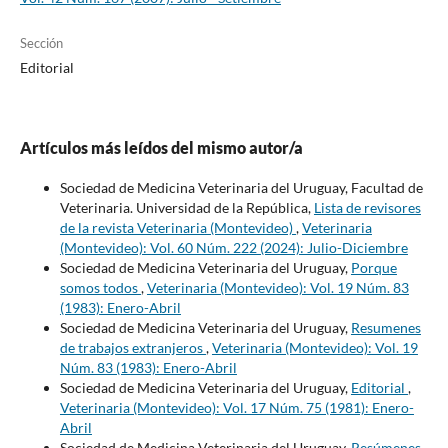
Sección
Editorial
Artículos más leídos del mismo autor/a
Sociedad de Medicina Veterinaria del Uruguay, Facultad de
Veterinaria. Universidad de la República,
Lista de revisores
de la revista Veterinaria (Montevideo)
,
Veterinaria
(Montevideo): Vol. 60 Núm. 222 (2024): Julio-Diciembre
Sociedad de Medicina Veterinaria del Uruguay,
Porque
somos todos
,
Veterinaria (Montevideo): Vol. 19 Núm. 83
(1983): Enero-Abril
Sociedad de Medicina Veterinaria del Uruguay,
Resumenes
de trabajos extranjeros
,
Veterinaria (Montevideo): Vol. 19
Núm. 83 (1983): Enero-Abril
Sociedad de Medicina Veterinaria del Uruguay,
Editorial
,
Veterinaria (Montevideo): Vol. 17 Núm. 75 (1981): Enero-
Abril
Sociedad de Medicina Veterinaria del Uruguay,
Resúmenes