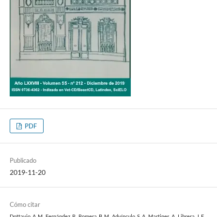
PDF
Publicado
2019-11-20
Cómo citar
Dottavio, A. M., Fernández, R., Romera, B. M., Advínculo, S. A., Martines, A., Librera, J. E.,