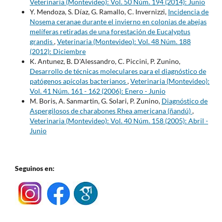
Veterinaria (Montevideo): Vol. 50 Núm. 194 (2014): Junio
Y. Mendoza, S. Díaz, G. Ramallo, C. Invernizzi,
Incidencia de
Nosema ceranae durante el invierno en colonias de abejas
melíferas retiradas de una forestación de Eucalyptus
grandis
,
Veterinaria (Montevideo): Vol. 48 Núm. 188
(2012): Diciembre
K. Antunez, B. D'Alessandro, C. Piccini, P. Zunino,
Desarrollo de técnicas moleculares para el diagnóstico de
patógenos apícolas bacterianos
,
Veterinaria (Montevideo):
Vol. 41 Núm. 161 - 162 (2006): Enero - Junio
M. Boris, A. Sanmartin, G. Solari, P. Zunino,
Diagnóstico de
Aspergilosos de charabones Rhea americana (ñandú)
,
Veterinaria (Montevideo): Vol. 40 Núm. 158 (2005): Abril -
Junio
Seguinos en: