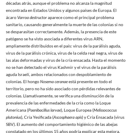
décadas atrás, aunque el problema no alcanza la magnitud
encontrada en Estados Unidos y algunos países de Europa. El
ácaro
Varroa destructor
aparece como el principal problema
sanitario, causando generalmente la muerte de las colonias si no
se desparasitan correctamente. Además, la presencia de este
patógeno se ha visto asociada a diferentes virus ARN,
ampliamente distribuidos en el país: virus de la parálisis aguda,
virus de la parálisis crónica, virus de la celda real negra, virus de
las alas deformadas y virus de la cría ensacada. Hasta el momento
no se han detectado el virus Kashmir y el virus de la parálisis
aguda Israelí, ambos relacionados con despoblamiento de
colonias. El hongo
Nosema ceranae
está presente en todo el
territorio, pero no ha sido asociado con pérdidas relevantes de
colonias. Llamativamente, se verifica una disminución de la
prevalencia de las enfermedades de la cría como la Loque
Americana (
Paenibacillus larvae
), Loque Europea (
Melissococcus
plutonius
), Cría Yesificada (
Ascosphaera apis
) y Cría Ensacada (virus
SBV). El aumento del comportamiento higiénico de las abejas
constatado en los últimos 15 años podría explicar esta mejora.