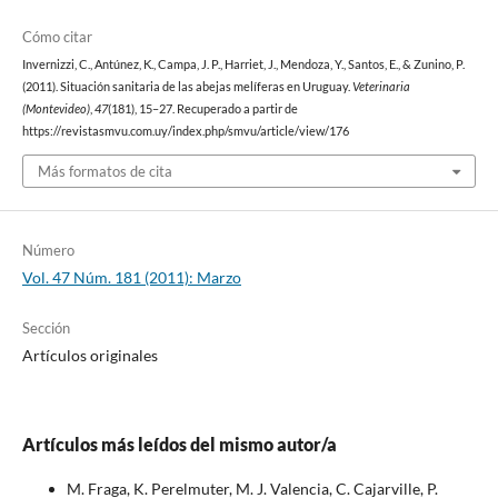
Cómo citar
Invernizzi, C., Antúnez, K., Campa, J. P., Harriet, J., Mendoza, Y., Santos, E., & Zunino, P.
(2011). Situación sanitaria de las abejas melíferas en Uruguay.
Veterinaria
(Montevideo)
,
47
(181), 15–27. Recuperado a partir de
https://revistasmvu.com.uy/index.php/smvu/article/view/176
Más formatos de cita
Número
Vol. 47 Núm. 181 (2011): Marzo
Sección
Artículos originales
Artículos más leídos del mismo autor/a
M. Fraga, K. Perelmuter, M. J. Valencia, C. Cajarville, P.