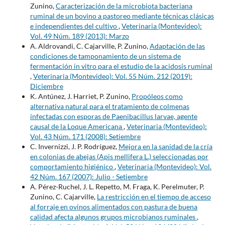
Zunino,
Caracterización de la microbiota bacteriana
ruminal de un bovino a pastoreo mediante técnicas clásicas
e independientes del cultivo
,
Veterinaria (Montevideo):
Vol. 49 Núm. 189 (2013): Marzo
A. Aldrovandi, C. Cajarville, P. Zunino,
Adaptación de las
condiciones de tamponamiento de un sistema de
fermentación in vitro para el estudio de la acidosis ruminal
,
Veterinaria (Montevideo): Vol. 55 Núm. 212 (2019):
Diciembre
K. Antúnez, J. Harriet, P. Zunino,
Propóleos como
alternativa natural para el tratamiento de colmenas
infectadas con esporas de Paenibacillus larvae, agente
causal de la Loque Americana
,
Veterinaria (Montevideo):
Vol. 43 Núm. 171 (2008): Setiembre
C. Invernizzi, J. P. Rodríguez,
Mejora en la sanidad de la cría
en colonias de abejas (Apis mellifera L.) seleccionadas por
comportamiento higiénico
,
Veterinaria (Montevideo): Vol.
42 Núm. 167 (2007): Julio - Setiembre
A. Pérez-Ruchel, J. L. Repetto, M. Fraga, K. Perelmuter, P.
Zunino, C. Cajarville,
La restricción en el tiempo de acceso
al forraje en ovinos alimentados con pastura de buena
calidad afecta algunos grupos microbianos ruminales
,