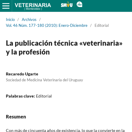
Inicio
/
Archivos
/
Vol. 46 Núm. 177-180 (2010): Enero-Diciembre
/
Editorial
La publicación técnica «veterinaria»
y la profesión
Recaredo Ugarte
Sociedad de Medicina Veterinaria del Uruguay
Palabras clave:
Editorial
Resumen
Con más de cincuenta años de existencia, lo que la convierte en la