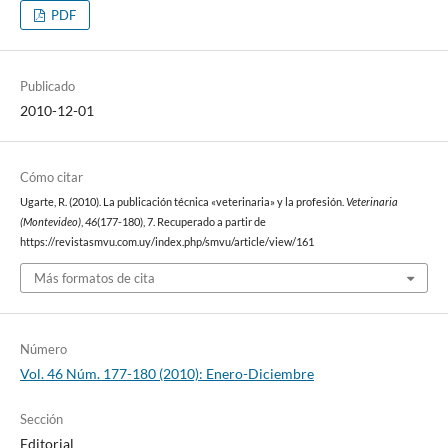
PDF
Publicado
2010-12-01
Cómo citar
Ugarte, R. (2010). La publicación técnica «veterinaria» y la profesión.
Veterinaria
(Montevideo)
,
46
(177-180), 7. Recuperado a partir de
https://revistasmvu.com.uy/index.php/smvu/article/view/161
Más formatos de cita
Número
Vol. 46 Núm. 177-180 (2010): Enero-Diciembre
Sección
Editorial