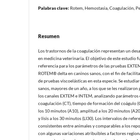
Palabras clave:
Rotem, Hemostasia, Coagulación, Per
Resumen
Los trastornos de la coagulación representan un desa
en medicina veterinaria. El objetivo de este estudio f
referencia para los parámetros de las pruebas EXT
ROTEM® delta en caninos sanos, con el fin de facilita
de pruebas viscoelásticas en esta especie. Se estudi
sanos, mayores de un año, a los que se les realizar
los canales EXTEM e INTEM, analizando parámetros
coagulación (CT), tiempo de formación del coágulo (C
los 10 minutos (A10), amplitud a los 20 minutos (A20
y lisis a los 30 minutos (LI30). Los intervalos de ref
consistentes entre animales y comparables a los rep
con algunas variaciones atribuibles a factores region