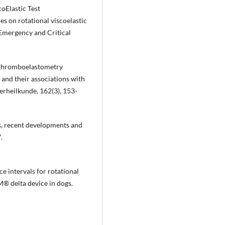
coElastic Test
s on rotational viscoelastic
 Emergency and Critical
al thromboelastometry
nd their associations with
ierheilkunde, 162(3), 153-
us, recent developments and
.
ce intervals for rotational
 delta device in dogs.