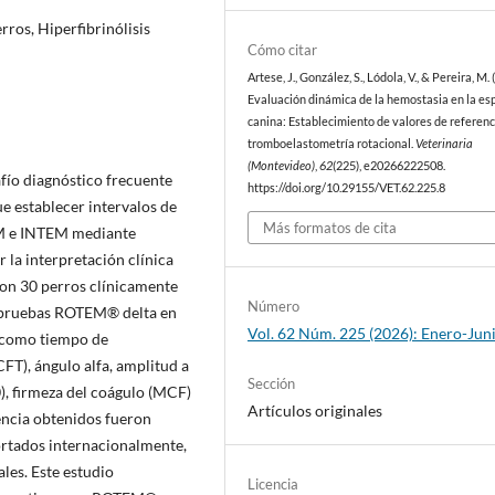
ros, Hiperfibrinólisis
Cómo citar
Artese, J., González, S., Lódola, V., & Pereira, M. 
Evaluación dinámica de la hemostasia en la es
canina: Establecimiento de valores de referenc
tromboelastometría rotacional.
Veterinaria
(Montevideo)
,
62
(225), e20266222508.
fío diagnóstico frecuente
https://doi.org/10.29155/VET.62.225.8
ue establecer intervalos de
Más formatos de cita
EM e INTEM mediante
r la interpretación clínica
aron 30 perros clínicamente
Número
on pruebas ROTEM® delta en
Vol. 62 Núm. 225 (2026): Enero-Jun
 como tiempo de
FT), ángulo alfa, amplitud a
Sección
), firmeza del coágulo (MCF)
Artículos originales
erencia obtenidos fueron
ortados internacionalmente,
ales. Este estudio
Licencia