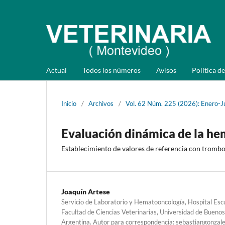
Actual
Todos los números
Avisos
Política de
Inicio
/
Archivos
/
Vol. 62 Núm. 225 (2026): Enero-J
Evaluación dinámica de la hem
Establecimiento de valores de referencia con trombo
Joaquín Artese
Servicio de Laboratorio y Hematooncología, Hospital Escu
Facultad de Ciencias Veterinarias, Universidad de Buenos
Argentina. Autor para correspondencia: sebastiangonzal