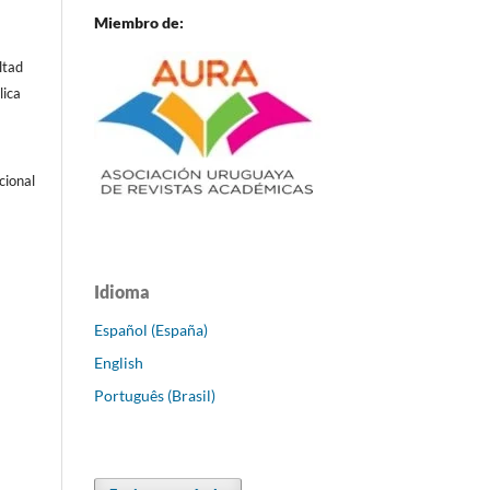
Miembro de:
ltad
lica
cional
Idioma
Español (España)
English
Português (Brasil)