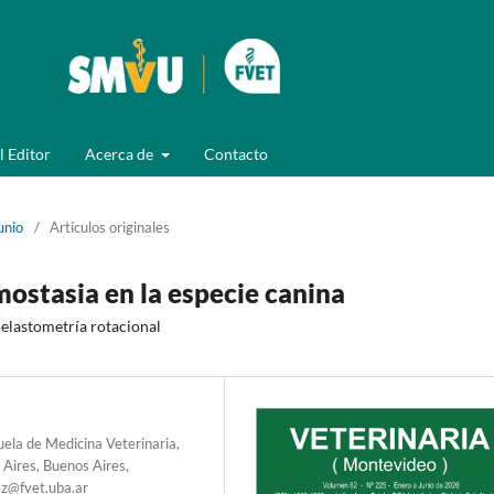
l Editor
Acerca de
Contacto
unio
/
Artículos originales
ostasia en la especie canina
elastometría rotacional
ela de Medicina Veterinaria,
 Aires, Buenos Aires,
ez@fvet.uba.ar