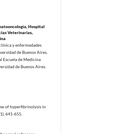
matooncología, Hospital
ias Veterinarias,
ina
 clínica y enfermedades
iversidad de Buenos Aires.
al Escuela de Medicina
iversidad de Buenos Aires.
ew of hyperfibrinolysis in
11), 641-655.