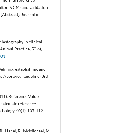
 of normal reference
onitor (VCM) and validation
Abstract]. Journal of
elastography in clinical
Animal Practice, 50(6),
001
efining, establishing, and
ry; Approved guideline (3rd
2011). Reference Value
 calculate reference
athology, 40(1), 107-112.
 B., Hanel, R., McMichael, M.,