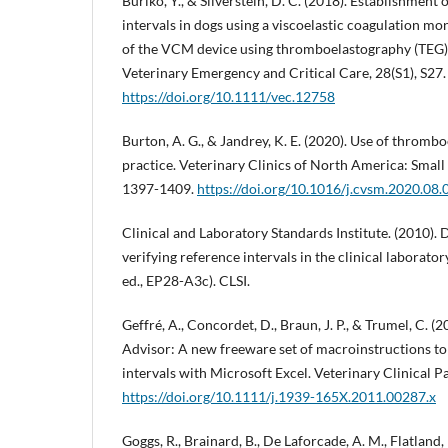
Buriko, Y., & Silverstein, D. C. (2018). Establishment
intervals in dogs using a viscoelastic coagulation m
of the VCM device using thromboelastography (TEG) [
Veterinary Emergency and Critical Care, 28(S1), S27.
https://doi.org/10.1111/vec.12758
Burton, A. G., & Jandrey, K. E. (2020). Use of thrombo
practice. Veterinary Clinics of North America: Small 
1397-1409.
https://doi.org/10.1016/j.cvsm.2020.08.
Clinical and Laboratory Standards Institute. (2010). D
verifying reference intervals in the clinical laborato
ed., EP28-A3c). CLSI.
Geffré, A., Concordet, D., Braun, J. P., & Trumel, C. (
Advisor: A new freeware set of macroinstructions to
intervals with Microsoft Excel. Veterinary Clinical P
https://doi.org/10.1111/j.1939-165X.2011.00287.x
Goggs, R., Brainard, B., De Laforcade, A. M., Flatland,