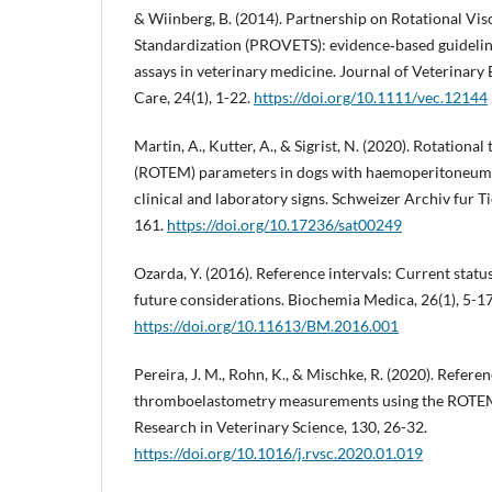
& Wiinberg, B. (2014). Partnership on Rotational Vis
Standardization (PROVETS): evidence‐based guideline
assays in veterinary medicine. Journal of Veterinary
Care, 24(1), 1-22.
https://doi.org/10.1111/vec.12144
Martin, A., Kutter, A., & Sigrist, N. (2020). Rotation
(ROTEM) parameters in dogs with haemoperitoneum a
clinical and laboratory signs. Schweizer Archiv fur T
161.
https://doi.org/10.17236/sat00249
Ozarda, Y. (2016). Reference intervals: Current stat
future considerations. Biochemia Medica, 26(1), 5-17
https://doi.org/10.11613/BM.2016.001
Pereira, J. M., Rohn, K., & Mischke, R. (2020). Referen
thromboelastometry measurements using the ROTEM®
Research in Veterinary Science, 130, 26-32.
https://doi.org/10.1016/j.rvsc.2020.01.019