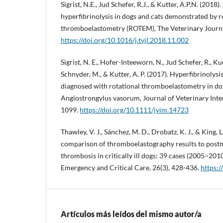
Sigrist, N.E., Jud Schefer, R.J., & Kutter, A.P.N. (2018)
hyperfibrinolysis in dogs and cats demonstrated by r
thromboelastometry (ROTEM), The Veterinary Journa
https://doi.org/10.1016/j.tvjl.2018.11.002
Sigrist, N. E., Hofer-Inteeworn, N., Jud Schefer, R., 
Schnyder, M., & Kutter, A. P. (2017). Hyperfibrinoly
diagnosed with rotational thromboelastometry in dog
Angiostrongylus vasorum, Journal of Veterinary Inte
1099.
https://doi.org/10.1111/jvim.14723
Thawley, V. J., Sánchez, M. D., Drobatz, K. J., & King, 
comparison of thromboelastography results to post
thrombosis in critically ill dogs: 39 cases (2005–201
Emergency and Critical Care, 26(3), 428-436.
https:
Artículos más leídos del mismo autor/a