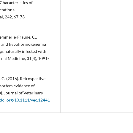
. Characteristics of
otationa
l, 242, 67-73.
Kuemmerle-Fraune, C.,
sis and hypofibrinogenemia
s naturally infected with
rnal Medicine, 31(4), 1091-
L. G. (2016). Retrospective
mortem evidence of
0). Journal of Veterinary
//doi.org/10.1111/vec.12441