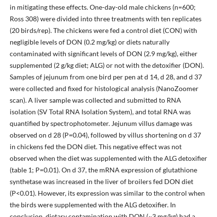
in mitigating these effects. One-day-old male chickens (n=600;
Ross 308) were divided into three treatments with ten replicates
(20 birds/rep). The chickens were fed a control diet (CON) with
negligible levels of DON (0.2 mg/kg) or diets naturally
contaminated with significant levels of DON (2.9 mg/kg), either
supplemented (2 g/kg diet; ALG) or not with the detoxifier (DON).
Samples of jejunum from one bird per pen at d 14, d 28, and d 37
were collected and fixed for histological analysis (NanoZoomer
scan). A liver sample was collected and submitted to RNA
isolation (SV Total RNA Isolation System), and total RNA was
quantified by spectrophotometer. Jejunum villus damage was
observed on d 28 (P=0.04), followed by villus shortening on d 37
in chickens fed the DON diet. This negative effect was not
observed when the diet was supplemented with the ALG detoxifier
(table 1; P=0.01). On d 37, the mRNA expression of glutathione
synthetase was increased in the liver of broilers fed DON diet
(P<0.01). However, its expression was similar to the control when
the birds were supplemented with the ALG detoxifier. In
conclusion, dietary contamination with DON (~3 mg/kg) had a