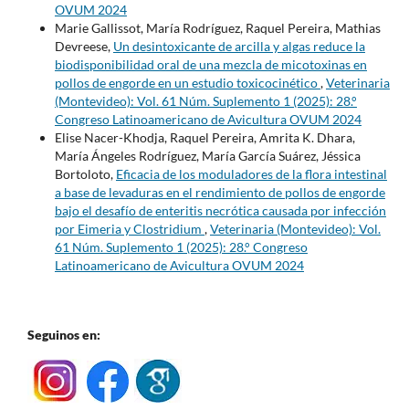
OVUM 2024
Marie Gallissot, María Rodríguez, Raquel Pereira, Mathias
Devreese,
Un desintoxicante de arcilla y algas reduce la
biodisponibilidad oral de una mezcla de micotoxinas en
pollos de engorde en un estudio toxicocinético
,
Veterinaria
(Montevideo): Vol. 61 Núm. Suplemento 1 (2025): 28.°
Congreso Latinoamericano de Avicultura OVUM 2024
Elise Nacer-Khodja, Raquel Pereira, Amrita K. Dhara,
María Ángeles Rodríguez, María García Suárez, Jéssica
Bortoloto,
Eficacia de los moduladores de la flora intestinal
a base de levaduras en el rendimiento de pollos de engorde
bajo el desafío de enteritis necrótica causada por infección
por Eimeria y Clostridium
,
Veterinaria (Montevideo): Vol.
61 Núm. Suplemento 1 (2025): 28.° Congreso
Latinoamericano de Avicultura OVUM 2024
Seguinos en: