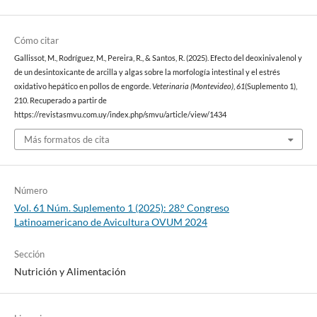
Cómo citar
Gallissot, M., Rodríguez, M., Pereira, R., & Santos, R. (2025). Efecto del deoxinivalenol y
de un desintoxicante de arcilla y algas sobre la morfología intestinal y el estrés
oxidativo hepático en pollos de engorde.
Veterinaria (Montevideo)
,
61
(Suplemento 1),
210. Recuperado a partir de
https://revistasmvu.com.uy/index.php/smvu/article/view/1434
Más formatos de cita
Número
Vol. 61 Núm. Suplemento 1 (2025): 28.° Congreso
Latinoamericano de Avicultura OVUM 2024
Sección
Nutrición y Alimentación