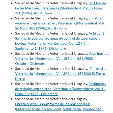
Sociedad de Medicina Veterinaria del Uruguay,
Dr. Orestes
Leites Martínez
,
Veterinaria (Montevideo): Vol. 32 Núm.
130 (1996): Abril - Junio
Sociedad de Medicina Veterinaria del Uruguay,
El rol del
veterinario en la sociedad
,
Veterinaria (Montevideo): Vol.
26 Núm. 108 (1990): Abril - Junio
Sociedad de Medicina Veterinaria del Uruguay,
Acta del 1
Seminario sobre programas de control de tuberculosis
bovina
,
Veterinaria (Montevideo): Vol. 12 Núm.
Suplemento 1 (1976): Diciembre
Sociedad de Medicina Veterinaria del Uruguay,
Veterinaria
,
Veterinaria (Montevideo): Vol. 18 Núm. 82 (1982):
Octubre-Diciembre
Sociedad de Medicina Veterinaria del Uruguay,
[Editorial]
,
Veterinaria (Montevideo): Vol. 39 Núm. 154 (2004): Enero -
Marzo
Sociedad de Medicina Veterinaria del Uruguay,
Resúmenes
de trabajos extranjeros
,
Veterinaria (Montevideo): Vol. 14
Núm. 66 (1977): Diciembre
Sociedad de Medicina Veterinaria del Uruguay,
Encefalopatía Espongiforme de los bovinos (EEB)
(Enfermedad de la Vaca Loca)
,
Veterinaria (Montevideo):