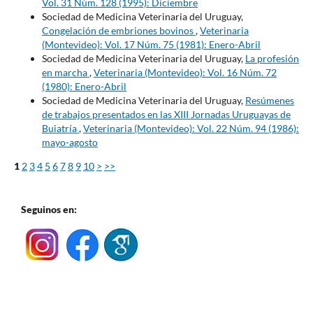
Vol. 31 Núm. 128 (1995): Diciembre
Sociedad de Medicina Veterinaria del Uruguay,
Congelación de embriones bovinos
,
Veterinaria
(Montevideo): Vol. 17 Núm. 75 (1981): Enero-Abril
Sociedad de Medicina Veterinaria del Uruguay,
La profesión
en marcha
,
Veterinaria (Montevideo): Vol. 16 Núm. 72
(1980): Enero-Abril
Sociedad de Medicina Veterinaria del Uruguay,
Resúmenes
de trabajos presentados en las XIII Jornadas Uruguayas de
Buiatría
,
Veterinaria (Montevideo): Vol. 22 Núm. 94 (1986):
mayo-agosto
1
2
3
4
5
6
7
8
9
10
>
>>
Seguinos en: