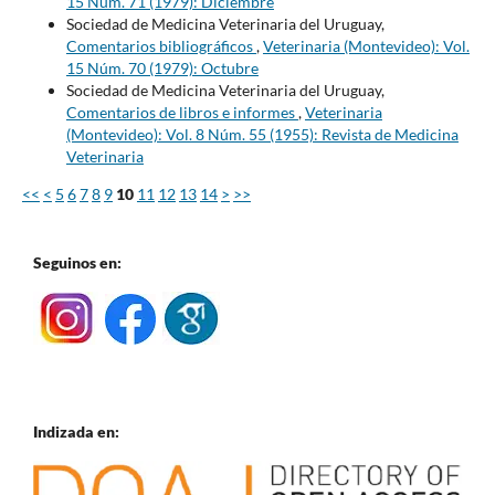
15 Núm. 71 (1979): Diciembre
Sociedad de Medicina Veterinaria del Uruguay,
Comentarios bibliográficos
,
Veterinaria (Montevideo): Vol.
15 Núm. 70 (1979): Octubre
Sociedad de Medicina Veterinaria del Uruguay,
Comentarios de libros e informes
,
Veterinaria
(Montevideo): Vol. 8 Núm. 55 (1955): Revista de Medicina
Veterinaria
<<
<
5
6
7
8
9
10
11
12
13
14
>
>>
Seguinos en:
Indizada en: