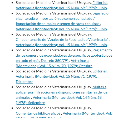
Sociedad de Medicina Veterinaria del Uruguay,
Editorial
,
Veterinaria (Montevideo): Vol. 15 Núm. 69 (1979): Junio
Sociedad de Medicina Veterinaria del Uruguay,
Legislación
vigente sobre importación de semen congelado /
Importación de animales y semen de razas cebuinas
,
Veterinaria (Montevideo): Vol. 15 Núm. 69 (1979): Junio
Sociedad de Medicina Veterinaria del Uruguay,
Cincuentenario de "Anales de la Facultad de Veterinaria"
,
Veterinaria (Montevideo): Vol. 15 Núm. 69 (1979): Junio
Sociedad de Medicina Veterinaria del Uruguay,
Reglamento
de los comercios expendedores de específicos zooterápicos
en todo el país. Decreto 360/79*
,
Veterinaria
(Montevideo): Vol. 15 Núm. 70 (1979): Octubre
Sociedad de Medicina Veterinaria del Uruguay,
Editorial
,
Veterinaria (Montevideo): Vol. 15 Núm. 71 (1979):
Diciembre
Sociedad de Medicina Veterinaria del Uruguay,
Multas a
aplicar por infracciones a disposiciones sanitarias de los
animales
,
Veterinaria (Montevideo): Vol. 14 Núm. 68
(1978): Setiembre
Sociedad de Medicina Veterinaria del Uruguay,
Comentarios bibliográficos
,
Veterinaria (Montevideo): Vol.