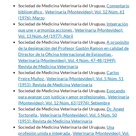
Sociedad de Medicina Veterinaria del Uruguay,
Comentario
bibliográfico
,
Veterinaria (Montevideo): Vol. 12 Núm. 61
(1976): Marzo
Sociedad de Medicina Veterinaria del Uruguay,
Integración
que une y armoniza acciones
,
Veterinaria (Montevideo):
Vol. 13 Núm. 64 (1977): Abril
Sociedad de Medicina Veterinaria del Uruguay,
A propósito
de la designación del Profesor Gastón Ramon en calidad de
Director de la Oficina Internacional de Epizootias
,
Veterinaria (Montevideo): Vol. 4 Núm. 47-48 (1949):
Revista de Medicina Veterinaria
Sociedad de Medicina Veterinaria del Uruguay,
Carlos
Freire Muñoz
,
Veterinaria (Montevideo): Vol. 5 Núm. 51
(1951): Revista de Medicina Veterinaria
Sociedad de Medicina Veterinaria del Uruguay,
Evocando
para avanzar con justicia y amor profesionales
,
Veterinaria
(Montevideo): Vol. 12 Núm. 63 (1976): Setiembre
Sociedad de Medicina Veterinaria del Uruguay,
Dr. Angel
Tortorella
,
Veterinaria (Montevideo): Vol. 5 Núm. 50
(1951): Revista de Medicina Veterinaria
Sociedad de Medicina Veterinaria del Uruguay,
Una
profesión unida e integrada
,
Veterinaria (Montevideo): Vol.