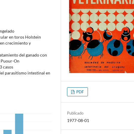
ongelado
cular en toros Holstein
 en crecimiento y
tratamiento del ganado con
ma Puour-On
83 casos
del parasitismo intestinal en
PDF
Publicado
1977-08-01