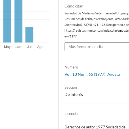
Cómo citar
Sociedad de Medicina Veterinaria del Uruguay. 
Resúmenes de trabajos extranjeros.
Veterinari
(Montevideo)
,
13
(65), 171–173. Recuperado a pa
https://revistasmvu.com.uy/index.php/smvu/art
ew/1177
Más formatos de cita
Número
Vol. 13 Núm. 65 (1977): Agosto
Sección
De interés
Licencia
Derechos de autor 1977 Sociedad de