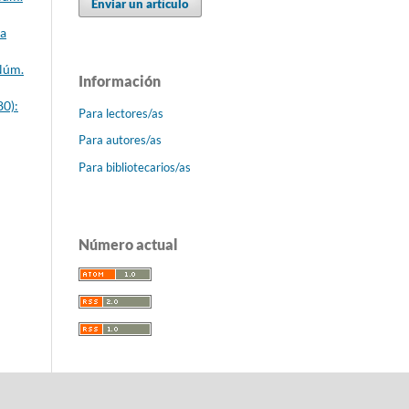
Enviar un artículo
ca
 Núm.
Información
80):
Para lectores/as
Para autores/as
Para bibliotecarios/as
Número actual