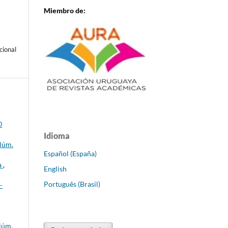
Miembro de:
cional
0
Idioma
 Núm.
Español (España)
a
,
English
Português (Brasil)
-
Núm.