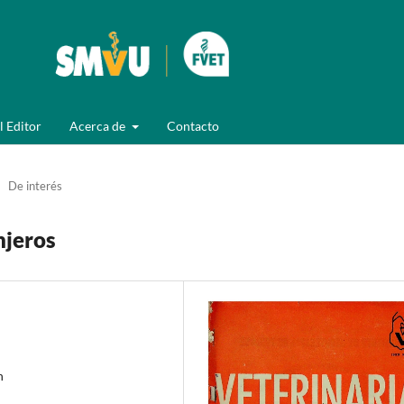
l Editor
Acerca de
Contacto
De interés
njeros
n