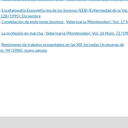
,
Encefalopatía Espongiforme de los bovinos (EEB) (Enfermedad de la Va
. 128 (1995): Diciembre
,
Congelación de embriones bovinos
,
Veterinaria (Montevideo): Vol. 17
,
La profesión en marcha
,
Veterinaria (Montevideo): Vol. 16 Núm. 72 (19
,
Resúmenes de trabajos presentados en las XIII Jornadas Uruguayas de
úm. 94 (1986): mayo-agosto