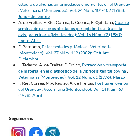
estudio de algunas enfermedades emergentes en el Uruguay
,
Veterinaria (Montevideo): Vol. 24 Núm. 101-102 (1988):
Julio - diciembre
A. de Freitas, F. Riet Correa, L. Cuenca, E. Quintana,
Cuadro
seminal de carneros afectados por epidimitis a Brucella
ovis
,
Veterinaria (Montevideo): Vol. 16 Núm. 72 (1980):
Enero-Abril
E. Perdomo,
Enfermedades priónicas
,
Veterinaria
(Montevideo): Vol. 37 Núm. 149 (2002): Octubre -
Diciembre
L. Tedesco, A. de Freitas, F. Errico,
Extracción y transporte
de material en el diagnóstico de la vibriosis genital bovina
,
Veterinaria (Montevideo): Vol. 12 Núm. 61 (1976): Marzo
F. Riet Correa, M.V. Repiso, A. de Freitas,
Postitis en ovinos
del Uruguay
,
Veterinaria (Montevideo): Vol. 14 Núm. 67
(1978): Abril
Seguinos en: