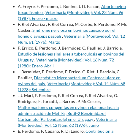
A. Freyre, E. Perdomo, J. Bonino, J. D. Falcon,
Aborto ovino
toxoplásmico
,
Veterinaria (Montevideo): Vol. 23 Núm. 96
(1987): Enero - marzo
F. Riet Alvariza , F. Riet Correa, M. Corbo, E. Perdomo, P. Mc
Cosker,
Síndrome nervioso en bovinos causado por el
hongo claviceps paspali
,
Veterinaria (Montevideo): Vol. 12
Núm. 61 (1976): Marzo
F. Errico, E. Perdomo, J. Bermúdez, C. Paullier, J. Barriola,
Estudio de lesiones similares a tuberculosis en bovinos del
Uruguay
,
Veterinaria (Montevideo): Vol. 16 Núm. 72
(1980): Enero-Abril
J. Bermúdez, E. Perdomo, F. Errico, C. Riet, J. Barriola, C.
Paullier,
Diagnóstico Mycobacterium Centrocelulare en
ovinos del país
,
Veterinaria (Montevideo): Vol. 14 Núm. 68
(1978): Setiembre
J.J. Mari, E. Perdomo, F. Riet Correa, F. Riet Alvariza, G.
Rodríguez, E. Turcatti, J. Barros , P. McCosker,
Malformaciones congénitas en ovinos relacionadas a la
administración de Metil-5, Butil-2 Benzimidazol
Carbamato (Parbendazole) en el Uruguay
,
Veterinaria
(Montevideo): Vol. 12 Núm. 62 (1976): Junio
E. Perdomo, F. Capano, R. Di Landro,
Contribución al