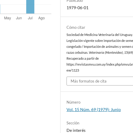
Publicado
1979-06-01
Cómo citar
Sociedad de Medicina Veterinaria del Uruguay. 
Legislación vigente sobre importación de sem
congelado / Importación de animales y semen 
razas cebuinas.
Veterinaria (Montevideo)
,
15
(69)
Recuperado a partir de
https://revistasmvu.com.uy/index.php/smvu/art
ew/1123
Más formatos de cita
Número
Vol. 15 Núm. 69 (1979): Junio
Sección
De interés