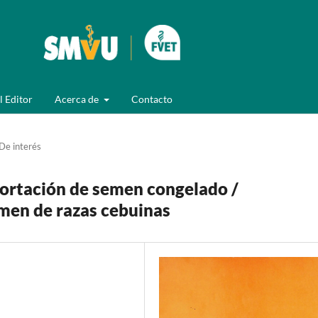
l Editor
Acerca de
Contacto
De interés
portación de semen congelado /
men de razas cebuinas