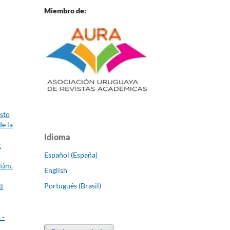
Miembro de:
sto
de la
Idioma
:
Español (España)
Núm.
English
Português (Brasil)
l
 -