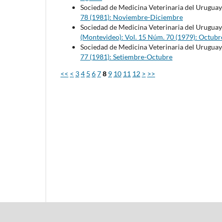
Sociedad de Medicina Veterinaria del Uruguay
78 (1981): Noviembre-Diciembre
Sociedad de Medicina Veterinaria del Uruguay
(Montevideo): Vol. 15 Núm. 70 (1979): Octubr
Sociedad de Medicina Veterinaria del Uruguay
77 (1981): Setiembre-Octubre
<<
<
3
4
5
6
7
8
9
10
11
12
>
>>