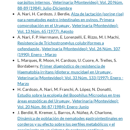
parásitos internos
,
Veterinaria (Montevideo): Vol. 20 Núm.
88-89 (1984): Julio-Diciembre
A. Nari, H. Cardozo, J. Berdie,
Alza de lactación (spring rise)
para nematodes gastro intestinales en ovinos. Primera
comprobación en el Uruguay
,
Veterinaria (Montevideo):
Vol. 13 Núm. 65 (1977): Agosto
A. Nari, F. P. Herrmann, E. Lorenzelli, E. Rizzo, M. I. Machi,
Resistencia de Trichostrongylus colubriformes a
oxfendazole
,
Veterinaria (Montevideo): Vol. 26 Núm. 107
(1990): Enero - Marzo
L. Marques, R. Moon, H. Cardozo, U. Cuore, A. Trelles, S.
Bordaberry,
Primer diagnóstico de resistencia de
Haematobia irritans (diptera: muscidae) en Uruguay
,
Veterinaria (Montevideo): Vol. 33 Núm. 133 (1997): Enero -
Marzo
H. Cardozo, A. Nari, M. Franchi, A. López, N. Donatti,
Estudio sobre la ecología del Boophilus Microplus en tres
áreas enzoóticas del Uruguay
,
Veterinaria (Montevideo):
Vol. 20 Núm. 86-87 (1984): Enero-Junio
J. Berdié, R. Kremer, L. Barros, A. Núñez, A. Charlone,
Dinámica de población de nematodes gastrointestinales en
corderos y su efecto sobre los perfiles metabólicos y el
crecimiento en un sistema de pastoreo continuo
,