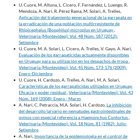
U. Cuore, M. Altuna, L. Cicero, F. Fernández, L. Luengo, R.
Mendoza, A. Nari, R. Pérez Rama, M. Solari, A. Trelles,
Aplicación del tratamiento generacional de la garrapata en
la erradicación de una población multirresistente de
Rhipicephalus (Boophilus) microplus en Uruguay
,
Veterinaria (Montevideo): Vol. 48 Núm. 187 (2012):
Setiembre
U. Cuore, M. A. Solari, L. Cicero, A. Trelles, V. Gayo, A. Nari,
Evaluación de los garrapaticidas actualmente disponibles
en Uruguay para su utilización en los despachos de tropa
,
Veterinaria (Montevideo): Vol. 45 Núm. 173-176 (2009):
Enero-Diciembre
U. Cuore, H. Cardozo, A. Trelles, A. Nari, M. A. Solari,
Características de los garrapaticidas utilizados en Uruguay.
Eficacia y poder residual
,
Veterinaria (Montevideo): Vol. 43
Núm. 169 (2008): Enero - Marzo
A. Nari, C. Petraccia, M.A. Solari, H. Cardozo,
La inhibición
del desarrollo larvario en nematodes gastrointestinales de
ovinos con especial referencia a Haemonchus Contortus
,
Veterinaria (Montevideo): Vol. 18 Núm. 81 (1982): Julio-
Setiembre
A. Nari,
Importancia de la epidemiología en el control de