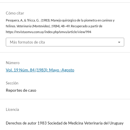
Cómo citar
Pesquera, A., & Tricca, G. . (1983). Manejo quirúrgico de la piometra en caninos y
felinos.
Veterinaria (Montevideo)
,
19
(84), 48–49. Recuperado a partir de
https://revistasmvu.com.uy/index.php/smvu/article/view/994
Más formatos de cita
Número
Vol. 19 Núm. 84 (1983): Mayo -Agosto
Sección
Reportes de caso
Licencia
Derechos de autor 1983 Sociedad de Medicina Veterinaria del Uruguay