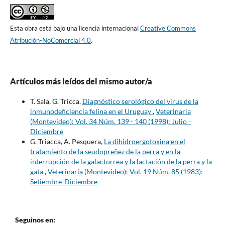
Esta obra está bajo una licencia internacional
Creative Commons
Atribución-NoComercial 4.0
.
Artículos más leídos del mismo autor/a
T. Sala, G. Tricca,
Diagnóstico serológico del virus de la
inmunodeficiencia felina en el Uruguay
,
Veterinaria
(Montevideo): Vol. 34 Núm. 139 - 140 (1998): Julio -
Diciembre
G. Triacca, A. Pesquera,
La dihidroergotoxina en el
tratamiento de la seudopreñez de la perra y en la
interrupción de la galactorrea y la lactación de la perra y la
gata
,
Veterinaria (Montevideo): Vol. 19 Núm. 85 (1983):
Setiembre-Diciembre
Seguinos en: