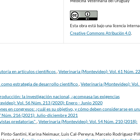
Medicina Veterinaria del Uruguay
Esta obra está bajo una licencia interna
Creative Commons Atribución 4.0
.
toría en artículos científicos
,
Veterinaria (Montevideo): Vol. 61 Núm. 2
os como estrategia de desarrollo científico
,
Veterinaria (Montevideo): Vol.
roducción: la investigación nacional, ¿acompasa las exigencias
evideo): Vol. 56 Núm. 213 (2020): Enero - Junio 2020
nes en congresos: ¿cuál es su objetivo, y cómo deben considerarse en un
57 Núm. 216 (2021): Julio-diciembre 2021
vistas predatorias"
,
Veterinaria (Montevideo): Vol. 54 Núm. 210 (2018):
ia Pinto-Santini, Karina Neimaur, Luis Cal-Pereyra, Marcelo Rodriguez-Pi