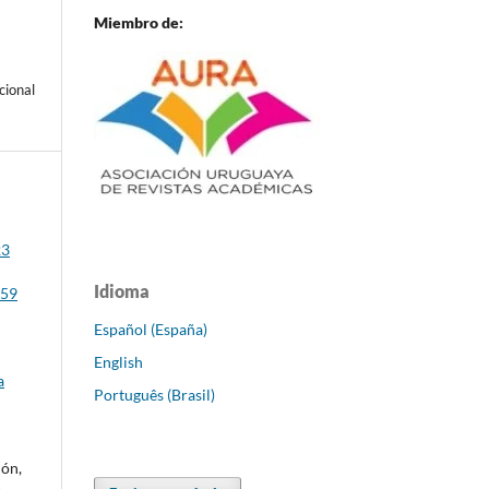
Miembro de:
cional
23
Idioma
 59
Español (España)
English
a
Português (Brasil)
ñón,