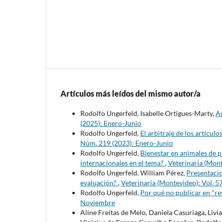
Artículos más leídos del mismo autor/a
Rodolfo Ungerfeld, Isabelle Ortigues-Marty,
Au
(2025): Enero-Junio
Rodolfo Ungerfeld,
El arbitraje de los artícul
Núm. 219 (2023): Enero-Junio
Rodolfo Ungerfeld,
Bienestar en animales de p
internacionales en el tema?
,
Veterinaria (Mont
Rodolfo Ungerfeld, William Pérez,
Presentacio
evaluación?
,
Veterinaria (Montevideo): Vol. 
Rodolfo Ungerfeld,
Por qué no publicar en "re
Noviembre
Aline Freitas de Melo, Daniela Casuriaga, Liv