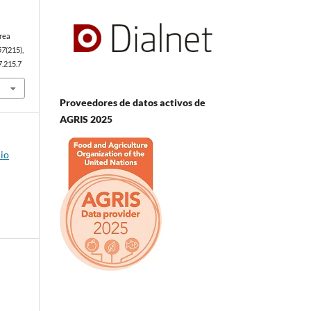
área
57
(215),
7.215.7
Proveedores de datos activos de
AGRIS 2025
nio