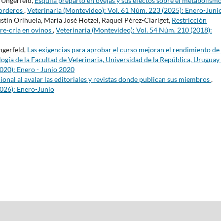
 Ungerfeld,
Esquila preparto en ovejas y sus efectos sobre el metabolism
corderos
,
Veterinaria (Montevideo): Vol. 61 Núm. 223 (2025): Enero-Juni
stín Orihuela, María José Hötzel, Raquel Pérez-Clariget,
Restricción
dre-cría en ovinos
,
Veterinaria (Montevideo): Vol. 54 Núm. 210 (2018):
ngerfeld,
Las exigencias para aprobar el curso mejoran el rendimiento de 
ología de la Facultad de Veterinaria, Universidad de la República, Uruguay
020): Enero - Junio 2020
cional al avalar las editoriales y revistas donde publican sus miembros
,
2026): Enero-Junio