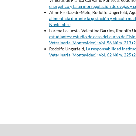
Vinicius de França Carvalho Fonsêca, Rodolfo
energético y la termorregulación de ovejas y 
Aline Freitas-de-Melo, Rodolfo Ungerfeld, Agu
alimenticia durante la gestación y vínculo ma
Noviembre
Lorena Lacuesta, Valentina Barrios, Rodolfo U
estudiantes: estudio de caso del curso de Fisi
Veterinaria (Montevideo): Vol. 56 Núm. 213 (2
Rodolfo Ungerfeld,
La responsabilidad institu
Veterinaria (Montevideo): Vol. 62 Núm. 225 (