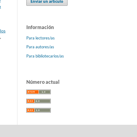
o
Enviar un artículo
o
Información
los
,
Para lectores/as
Para autores/as
Para bibliotecarios/as
Número actual