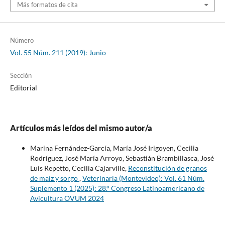
Más formatos de cita
Número
Vol. 55 Núm. 211 (2019): Junio
Sección
Editorial
Artículos más leídos del mismo autor/a
Marina Fernández-García, María José Irigoyen, Cecilia
Rodríguez, José María Arroyo, Sebastián Brambillasca, José
Luis Repetto, Cecilia Cajarville,
Reconstitución de granos
de maíz y sorgo
,
Veterinaria (Montevideo): Vol. 61 Núm.
Suplemento 1 (2025): 28.° Congreso Latinoamericano de
Avicultura OVUM 2024