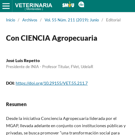
Inicio
/
Archivos
/
Vol. 55 Núm. 211 (2019): Junio
/
Editorial
Con CIENCIA Agropecuaria
José Luis Repetto
Presidente de INIA - Profesor Titular, FVet, UdelaR
DOI:
https://doi.org/10.29155/VET.55.211.7
Resumen
Desde la iniciativa Conciencia Agropecuaria liderada por el
MGAP, llevada adelante en conjunto con instituciones públicas y
privadas, se busca promover “una transformación social para